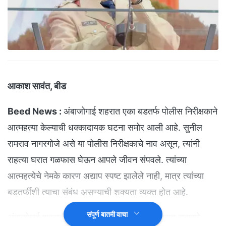
आकाश सावंत, बीड
Beed News :
अंबाजोगाई शहरात एका बडतर्फ पोलीस निरीक्षकाने
आत्महत्या केल्याची धक्कादायक घटना समोर आली आहे. सुनील
रामराव नागरगोजे असे या पोलीस निरीक्षकाचे नाव असून, त्यांनी
राहत्या घरात गळफास घेऊन आपले जीवन संपवले. त्यांच्या
आत्महत्येचे नेमके कारण अद्याप स्पष्ट झालेले नाही, मात्र त्यांच्या
बडतर्फीशी त्याचा संबंध असण्याची शक्यता व्यक्त होत आहे.
संपूर्ण बातमी वाचा
अंबाजोगाई शहरातील प्रशांतनगर येथे भाड्याच्या घरात राहणारे