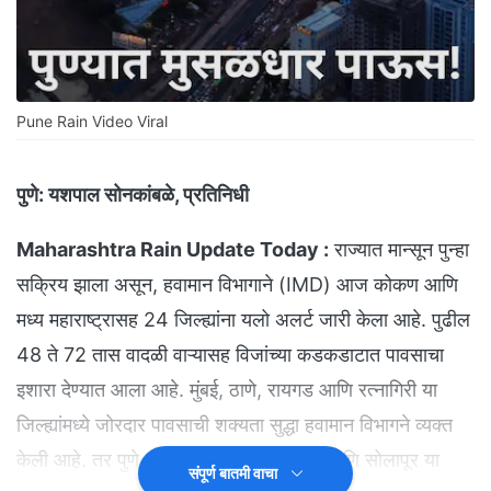
Pune Rain Video Viral
पुणे:
यशपाल सोनकांबळे, प्रतिनिधी
Maharashtra Rain Update Today :
राज्यात मान्सून पुन्हा
सक्रिय झाला असून, हवामान विभागाने (IMD) आज कोकण आणि
मध्य महाराष्ट्रासह 24 जिल्ह्यांना यलो अलर्ट जारी केला आहे. पुढील
48 ते 72 तास वादळी वाऱ्यासह विजांच्या कडकडाटात पावसाचा
इशारा देण्यात आला आहे. मुंबई, ठाणे, रायगड आणि रत्नागिरी या
जिल्ह्यांमध्ये जोरदार पावसाची शक्यता सुद्धा हवामान विभागने व्यक्त
केली आहे. तर पुणे, सातारा, कोल्हापूर, सांगली आणि सोलापूर या
संपूर्ण बातमी वाचा