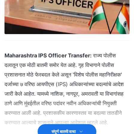
Maharashtra IPS Officer Transfer:
राज्य पोलीस
दलातून एक मोठी बातमी समोर येत आहे. गृह विभागाने पोलीस
प्रशासनात मोठे फेरबदल केले असून 'विशेष पोलीस महानिरीक्षक'
दर्जाच्या ७ वरिष्ठ आयपीएस (IPS) अधिकाऱ्यांच्या बदल्यांचे आदेश
जारी केले आहेत. यामध्ये नाशिक, नागपूर, अमरावती या विभागांसह
ठाणे आणि मुंबईतील वरिष्ठ पदांवर नवीन अधिकाऱ्यांची नियुक्ती
करण्यात आली आहे. प्रशासकीय कारणास्तव या बदल्या तातडीने
करण्यात आल्याचे शासनाने आपल्या आदेशात म्हटले आहे.
संपूर्ण बातमी वाचा