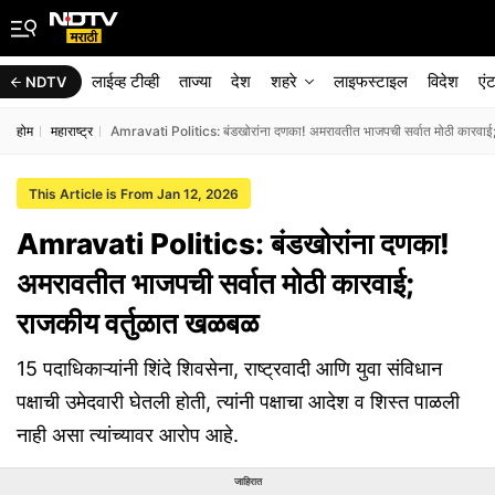
लाईव्ह टीव्ही
ताज्या
देश
शहरे
लाइफस्टाइल
विदेश
एं
NDTV
होम
महाराष्ट्र
Amravati Politics: बंडखोरांना दणका! अमरावतीत भाजपची सर्वात मोठी कारवाई
This Article is From Jan 12, 2026
Amravati Politics: बंडखोरांना दणका!
अमरावतीत भाजपची सर्वात मोठी कारवाई;
राजकीय वर्तुळात खळबळ
15 पदाधिकाऱ्यांनी शिंदे शिवसेना, राष्ट्रवादी आणि युवा संविधान
पक्षाची उमेदवारी घेतली होती, त्यांनी पक्षाचा आदेश व शिस्त पाळली
नाही असा त्यांच्यावर आरोप आहे.
जाहिरात