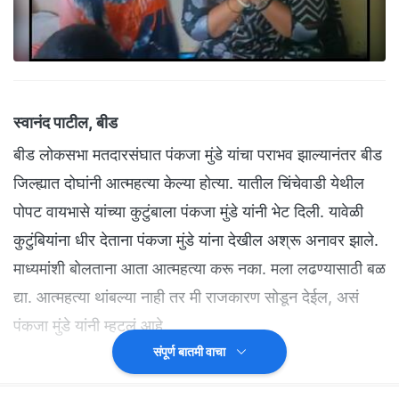
स्वानंद पाटील, बीड
बीड लोकसभा मतदारसंघात पंकजा मुंडे यांचा पराभव झाल्यानंतर बीड
जिल्ह्यात दोघांनी आत्महत्या केल्या होत्या. यातील चिंचेवाडी येथील
पोपट वायभासे यांच्या कुटुंबाला पंकजा मुंडे यांनी भेट दिली. यावेळी
कुटुंबियांना धीर देताना पंकजा मुंडे यांना देखील अश्रू अनावर झाले.
माध्यमांशी बोलताना आता आत्महत्या करू नका. मला लढण्यासाठी बळ
द्या. आत्महत्या थांबल्या नाही तर मी राजकारण सोडून देईल, असं
पंकजा मुंडे यांनी म्हटलं आहे.
संपूर्ण बातमी वाचा
(
'NDTV मराठी' चं अधिकृत व्हॉट्सअ‍ॅप चॅनल जॉईन करा
)