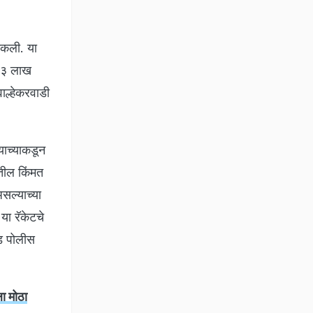
ाकली. या
.६३ लाख
ाल्हेकरवाडी
याच्याकडून
तील किंमत
असल्याच्या
या रॅकेटचे
वड पोलीस
 मोठा