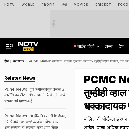
NDTV
WORLD
PROFIT
हिंदी
MOVIES
CRICKET
FOOD
जाहिरात
लाईव्ह टीव्ही
ताज्या
देश
होम
महाराष्ट्र
PCMC News: सावधान! 'कडक फुलचंद' खाताय? तुम्हीही व्हाल शिकार; पान खाताच
PCMC New
Related News
तुम्हीही व्हा
Pune News: पुणे स्थानकातून तब्बल 3
कोटींचे बेडशीट, टॉवेल चोरले, रेल्वे ट्रेनमध्ये
प्रवाशांची हातसफाई
धक्कादायक 
Pune News: तो इंजिनिअर, ती शिक्षिका,
पोलिसांनी पोर्टेबल ड्रग्ज
तरी पैशांची चणचण! कर्जाचा डोंगर वाढला
आहेत, याचा अधिक तपास
अन् कल्पना ही करणार नाही असा शेवट