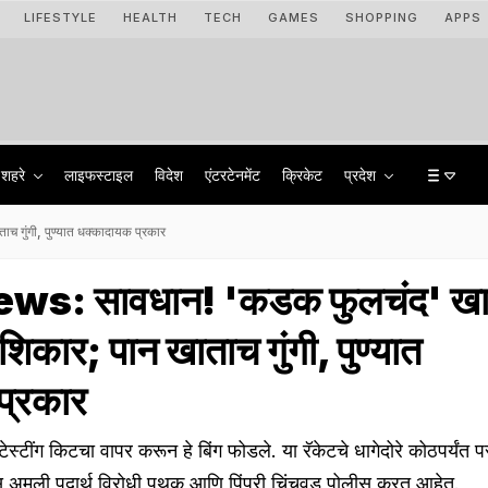
LIFESTYLE
HEALTH
TECH
GAMES
SHOPPING
APPS
शहरे
लाइफस्टाइल
विदेश
एंटरटेनमेंट
क्रिकेट
प्रदेश
 गुंगी, पुण्यात धक्कादायक प्रकार
s: सावधान! 'कडक फुलचंद' खा
ल शिकार; पान खाताच गुंगी, पुण्यात
प्रकार
 टेस्टींग किटचा वापर करून हे बिंग फोडले. या रॅकेटचे धागेदोरे कोठपर्यंत 
 अमली पदार्थ विरोधी पथक आणि पिंपरी चिंचवड पोलीस करत आहेत.