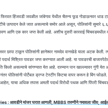
रे फिरवत हिंजवडी जवळील जांबेगाव येथील चैतन्य फूड गोडाऊनवर धाड ट
टीचे उत्पादन केले जात असल्याचे समोर आले असून, पोलिसांनी सुमारे ६
ळे द्रावण आणि एक कार जप्त केली आहे. अशीच दुसरी कारवाई चिंचवडमधील व
ॉलवर छापा टाकून पोलिसांनी ज्ञानेश्वर नामदेव वानखेडे याला अटक केली. त्
 पदार्थ मिश्रित पावडर जप्त करण्यात आली आहे. या पावडरची बाजारपेठे
ति किलो असल्याचे सांगण्यात येत आहे. दरम्यान पान खाल्ल्यावर गुंगी येत 
ानंतर पोलिसांनी पोर्टेबल ड्रग्ज टेस्टींग किटचा वापर करून हे बिंग फोडले. 
ले आहेत, याचा अधिक तपास अमली पदार्थ विरोधी पथक आणि पिंपरी चिंच
: आवडीने मांजर घरात आणली, MBBS तरुणीने गमावला जीव; आईला