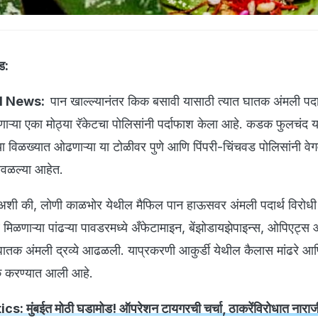
ड:
d News:
पान खाल्ल्यानंतर किक बसावी यासाठी त्यात घातक अंमली पदार्
ऱ्या एका मोठ्या रॅकेटचा पोलिसांनी पर्दाफाश केला आहे. कडक फुलचंद या
या विळख्यात ओढणाऱ्या या टोळीवर पुणे आणि पिंपरी-चिंचवड पोलिसांनी वेग
वळल्या आहेत.
 अशी की, लोणी काळभोर येथील मैफिल पान हाऊसवर अंमली पदार्थ विरोध
िळणाऱ्या पांढऱ्या पावडरमध्ये अँफेटामाइन, बेंझोडायझेपाइन्स, ओपिएट्स
ी घातक अंमली द्रव्ये आढळली. याप्रकरणी आकुर्डी येथील कैलास मांढरे आ
अटक करण्यात आली आहे.
मुंबईत मोठी घडामोड! ऑपरेशन टायगरची चर्चा, ठाकरेंविरोधात नाराजी