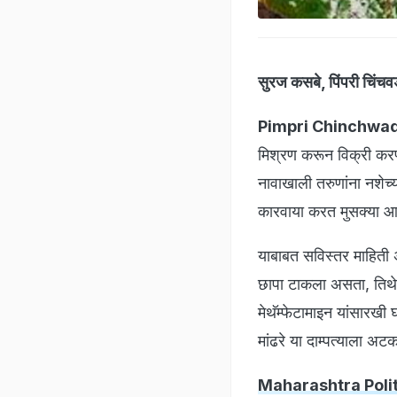
सुरज कसबे, पिंपरी चिंचव
Pimpri Chinchwa
मिश्रण करून विक्री करणा
नावाखाली तरुणांना नशेच्
कारवाया करत मुसक्या आ
याबाबत सविस्तर माहिती
छापा टाकला असता, तिथे म
मेथॅम्फेटामाइन यांसारख
मांढरे या दाम्पत्याला 
Maharashtra Politics: 