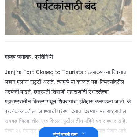
मेहबुब जमादार, प्रतिनिधी
Janjira Fort Closed to Tourists : उन्हाळ्याच्या दिवसात
लहान मुलांना सुट्टी असते. त्यामुळे या काळात गड-किल्ल्यांवरील
भटकंती वाढते. छत्रपती शिवाजी महाराजांनी उभारलेल्या
महाराष्ट्रातील किल्ल्यांमधून शिवरायांचा इतिहास उलगडला जातो. जे
प्रत्येक व्यक्तीला जगण्याची प्रेरणा देतात. दरम्यान महाराष्ट्रातील
रायगड जिल्ह्यातील एक किल्ला पुढील तीन महिने बंद राहणार आहे.
येत्या २६ मेपासून हा किल्ला पर्यटकांसाठी बंद करण्यात येणार आहे.
संपूर्ण बातमी वाचा