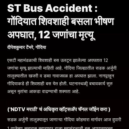
ST Bus Accident :
गोंदियात शिवशाही बसला भीषण
अपघात, 12 जणांचा मृत्यू
दीपेशकुमार टेंभरे, गोंदिया
एसटी महामंडळाची शिवशाही बस उलटून झालेल्या अपघतात 12
जणांचा मृत्यू झाल्याची माहिती आहे. गोंदिया जिल्ह्यातील सडक अर्जुनी
तालुक्यातील खजरी व डव्वा गावाजवळ हा अपघात झाला. नागपूरहून
गोंदियाकडे ही शिवशाही बस येत होती. घटनास्थळीृ बचावकार्य सुरु
असून मृतांचा आकडा वाढण्याची शक्यता आहे.
(
'NDTV मराठी' चं अधिकृत व्हॉट्सअ‍ॅप चॅनल जॉईन करा
)
सडक अर्जुनी तालुक्यातून जाणाऱ्या गोंदिया कोहमारा मार्गावर आज दुपारी
1 वाजेच्या सुमारास महाराष्ट्र राज्य महामंडळाची बस अपघातग्रस्त