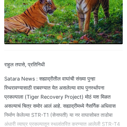
राहुल तपासे, प्रतिनिधी
Satara News : सह्याद्रीतील वाघांची संख्या पुन्हा
स्थिरावण्यासाठी राबवण्यात येत असलेल्या वाघ पुनर्स्थापना
प्रकल्पाला (Tiger Recovery Project) मोठं यश मिळत
असल्याचं चित्र समोर आलं आहे. सह्याद्रीमध्ये नैसर्गिक अधिवास
निर्माण केलेल्या STR-T1 (सेनापती) या नर वाघासोबत ताडोबा
अंधारी व्याघ्र प्रकल्पातून स्थलांतरित करण्यात आलेली STR-T4