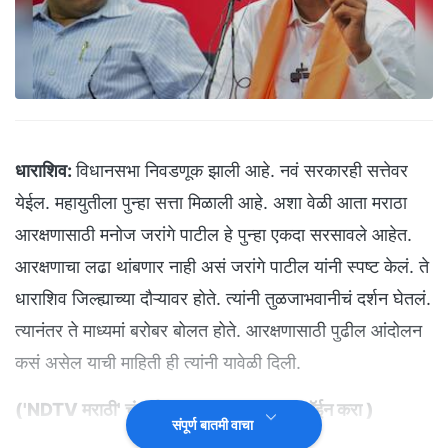
धाराशिव:
विधानसभा निवडणूक झाली आहे. नवं सरकारही सत्तेवर
येईल. महायुतीला पुन्हा सत्ता मिळाली आहे. अशा वेळी आता मराठा
आरक्षणासाठी मनोज जरांगे पाटील हे पुन्हा एकदा सरसावले आहेत.
आरक्षणाचा लढा थांबणार नाही असं जरांगे पाटील यांनी स्पष्ट केलं. ते
धाराशिव जिल्ह्याच्या दौऱ्यावर होते. त्यांनी तुळजाभवानीचं दर्शन घेतलं.
त्यानंतर ते माध्यमां बरोबर बोलत होते. आरक्षणासाठी पुढील आंदोलन
कसं असेल याची माहिती ही त्यांनी यावेळी दिली.
(
'NDTV मराठी' चं अधिकृत व्हॉट्सअ‍ॅप चॅनल जॉईन करा
)
संपूर्ण बातमी वाचा
आरक्षणासाठीचं आंदोलन थांबणार नाही. या पुढचं आंदोलन हे मुंबईत