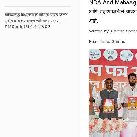
NDA And MahaAghadi
आणि महाआघाडीनं आपआपला 
तामिळनाडू विधानसभेत कोणाचं पारडं जड?
आहे.
सर्वांनाच चक्रावणारा सर्वे आला समोर,
DMK,AIADMK की TVK?
Written by:
Naresh Shen
Read Time:
3 mins