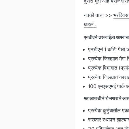
दुसरा मुद्दा आहे बेरोजगा
नक्की वाचा >>
भरदिवसा 
घडलं..
एनडीएचे तरूणाईला आश्व
एनडीएनं 1 कोटी पेक्ष
प्रत्येक जिल्ह्यात मेग
प्रत्येक विभागात (प्र
प्रत्येक जिल्ह्यात कार
100 एमएसएमई पार्क 
महाआघाडीचं रोजगाराचे आश
प्रत्येक कुटुंबातील 
सरकार स्थापन झाल्या
20 महिन्यांच्या आत नोक