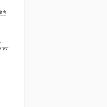
ो ते
.
ित करा.