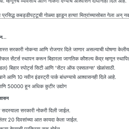
रांचा. म्हणूनच व्यावसाय आणि नोकरी देण्याचे आश्वासन दोघांनीही दिलं आहे.
प्रसिद्ध कबड्डीपट्टूची गोळ्या झाडून हत्या! मित्रांच्यासोबत गेला अन् नक
ासन…
ा जास्त सरकारी नोकऱ्या आणि रोजगार दिले जाणार असल्याची घोषणा केलीय
ा स्किल सेंटर्स स्थापन करून बिहारला जागतिक कौशल्य केंद्र म्हणून स्थाप
मंडल) बिहार स्पोर्ट्स सिटी आणि 'सेंटर ऑफ एक्सलन्स' खेळांसाठी.
खाने आणि 10 नवीन इंडस्ट्री पार्क बांधण्याचे आश्वासनही दिले आहे.
आणि 50000 हून अधिक कुटीर उद्योग
्वासन
एका सदस्याला सरकारी नोकरी दिली जाईल.
नंतर 20 दिवसांच्या आत कायदा केला जाईल.
ऱ्या देण्याची प्रक्रिया सुरू होईल.