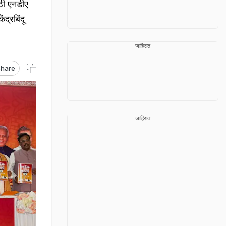
ी एनडीए
द्रबिंदू
जाहिरात
hare
जाहिरात