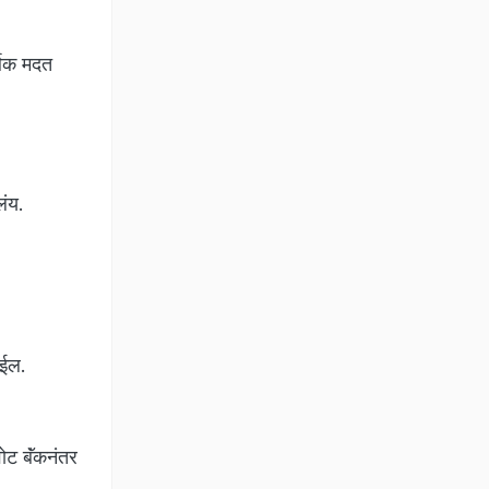
्थिक मदत
लंय.
ाईल.
ोट बॅंकनंतर