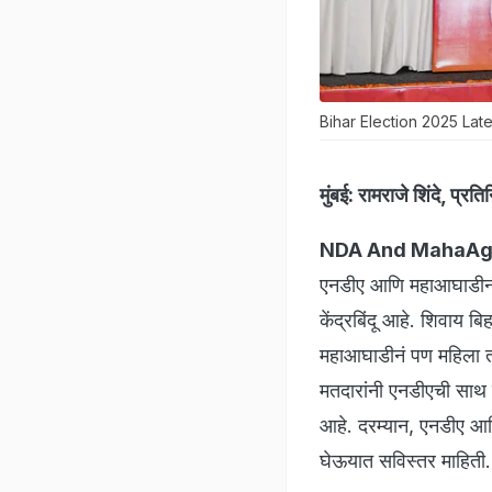
Bihar Election 2025 Lat
मुंबई:
रामराजे शिंदे, प्रत
NDA And
MahaAgh
एनडीए आणि महाआघाडीनं 
केंद्रबिंदू आहे. शिवाय 
महाआघाडीनं पण महिला त
मतदारांनी एनडीएची साथ
आहे. दरम्यान, एनडीए आ
घेऊयात सविस्तर माहिती