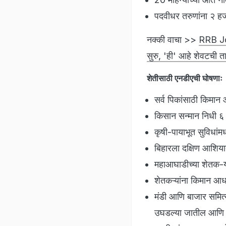
⁠पदवीधर तरुणांना २ हज
नक्की वाचा >>
RRB Job
सुरु, 'ही' आहे शेवटची त
शेतीसाठी एनडीएची घोषणाः
सर्व पिकांसाठी किमान
किसान सन्मान निधी ६ 
कृषी-पायाभूत सुविधांम
⁠बिहारला दक्षिण आशिय
महाआघाडीच्या शेतक-य
शेतकऱ्यांना किमान आध
मंडी आणि बाजार समित्
उघडल्या जातील आणि 