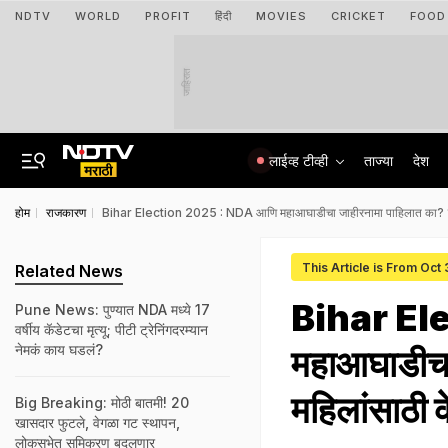
NDTV
WORLD
PROFIT
हिंदी
MOVIES
CRICKET
FOOD
जाहिरात
लाईव्ह टीव्ही
ताज्या
देश
होम
राजकारण
Bihar Election 2025 : NDA आणि महाआघाडीचा जाहीरनामा पाहिलात का? 10 
This Article is From Oct
Related News
Bihar El
Pune News: पुण्यात NDA मध्ये 17
वर्षीय कॅडेटचा मृत्यू; पीटी ट्रेनिंगदरम्यान
नेमकं काय घडलं?
महाआघाडीचा
महिलांसाठी 
Big Breaking: मोठी बातमी! 20
खासदार फुटले, वेगळा गट स्थापन,
लोकसभेत समिकरण बदलणार