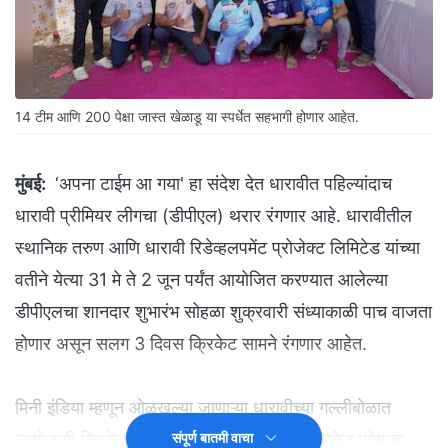
14 टीम आणि 200 पेक्षा जास्त खेळाडू या स्पर्धेत सहभागी होणार आहेत.
मुंबई:
‘अपना टाईम आ गया' हा संदेश देत धारावीत पहिल्यांदाच
धारावी प्रीमियर लीगचा (डीपीएल) थरार रंगणार आहे. धारावीतील
स्थानिक तरुण आणि धारावी रिडेव्हलपमेंट प्रोजेक्ट लिमिटेड यांच्या
वतीने येत्या 31 मे ते 2 जून पर्यंत आयोजित करण्यात आलेल्या
डीपीएलचा शानदार शुभारंभ सोहळा शुक्रवारी संध्याकाळी पाच वाजता
होणार असून सलग 3 दिवस क्रिकेट सामने रंगणार आहेत.
मिनी इंडिया म्हणून ओळखल्या जाणाऱ्या धारावीच्या गल्लीबोळात
जागोजागी क्रिकेटचा डाव रंगलेला दिसतो. याच क्रिकेट प्रेमाचा
संपूर्ण बातमी वाचा