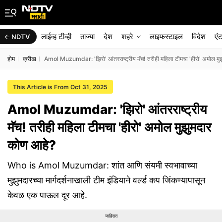
लाईव्ह टीव्ही
ताज्या
देश
शहरे
लाइफस्टाइल
विदेश
एं
NDTV
होम
क्रीडा
Amol Muzumdar: 'झिरो' आंतरराष्ट्रीय मॅच! तरीही महिला टीमचा 'हीरो' अमोल मु
This Article is From Oct 31, 2025
Amol Muzumdar: 'झिरो' आंतरराष्ट्रीय
मॅच! तरीही महिला टीमचा 'हीरो' अमोल मुझुमदार
कोण आहे?
Who is Amol Muzumdar: शांत आणि संयमी स्वभावाच्या
मुझुमदारच्या मार्गदर्शनाखाली टीम इंडियाने वर्ल्ड कप जिंकण्यापासून
केवळ एक पाऊल दूर आहे.
जाहिरात