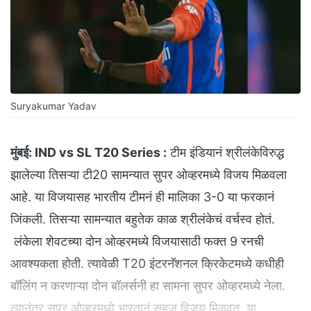
Suryakumar Yadav
मुंबई:
IND vs SL T20 Series :
टीम इंडियानं श्रीलंकेविरुद्ध
झालेल्या तिसऱ्या टी20 सामन्यात सुपर ओव्हरमध्ये विजय मिळवला
आहे. या विजयासह भारतीय टीमनं ही मालिका 3-0 या फरकानं
जिंकली. तिसऱ्या सामन्यात बहुतेक काळ श्रीलंकेचं वर्चस्व होतं.
लंकेला शेवटच्या दोन ओव्हरमध्ये विजयासाठी फक्त 9 रनची
आवश्यकता होती. त्यावेळी T20 इंटरनॅशनल क्रिकेटमध्ये कधीही
बॉलिंग न करणाऱ्या दोन बॉलर्सनी हा सामना सुपर ओव्हरमध्ये नेला.
त्यानंतर सुपर ओव्हरमध्ये भारतानं सहज विजय मिळवत, या