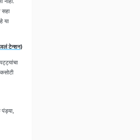
ला नाही.
े सहा
े या
ढवलं टेन्शन
)
ट्ट्यांचा
े कसोटी
पंड्या,