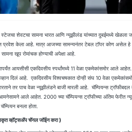
रुप स्टेजचा शेवटचा सामना भारत आणि न्यूझीलंड यांच्यात दुबईमध्ये खेळला 
फेरीत प्रवेश केला आहे. मात्र आजच्या सामन्यनंतर टेबल टॉपर कोण असेल ह
सामना खूप रोमांचक होण्याची अपेक्षा आहे.
र्यंत आयसीसी एकदिवसीय स्पर्धांमध्ये 11 वेळा एकमेकांसमोर आले आहेत. 
आव्हान दिलं आहे. एकदिवसीय विश्वचषकात दोन्ही संघ 10 वेळा एकमेकांस
ारताने तर पाच वेळा न्यूझीलंडने बाजी मारली आहे. चॅम्पियन्स ट्रॉफीबद्दल
मनेसामने आले आहेत. 2000 च्या चॅम्पियन्स ट्रॉफीच्या अंतिम फेरीत न्य
 चॅम्पियन बनला होता.
ृत व्हॉट्सअ‍ॅप चॅनल जॉईन करा
)