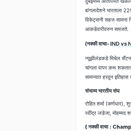
दुबईमध्ये आतापर्यंत खेळल
बांगलादेशने भारताला 229 
विकेट्सनी सहज सामना जि
आकडेवारीवरुन समजते.
(नक्की वाचा-
IND vs NZ 
न्यूझीलंडकडे मिचेल सँटन
चांगला वापर करू शकतात. 
सामन्यात हरवून इतिहास र
संभाव्य भारतीय संघ
रोहित शर्मा (कर्णधार), श
रवींद्र जडेजा, मोहम्मद श
( नक्की वाचा :
Champions