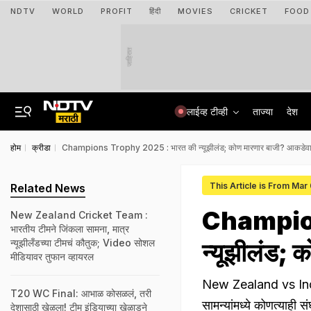
NDTV
WORLD
PROFIT
हिंदी
MOVIES
CRICKET
FOOD
जाहिरात
लाईव्ह टीव्ही
ताज्या
देश
होम
क्रीडा
Champions Trophy 2025 : भारत की न्यूझीलंड; कोण मारणार बाजी? आकडेवार
This Article is From Mar
Related News
Champion
New Zealand Cricket Team :
भारतीय टीमने जिंकला सामना, मात्र
न्यूझीलँडच्या टीमचं कौतुक; Video सोशल
न्यूझीलंड; 
मीडियावर तुफान व्हायरल
New Zealand vs India
T20 WC Final: आभाळ कोसळलं, तरी
सामन्यांमध्ये कोणत्याही
देशासाठी खेळला! टीम इंडियाच्या खेळाडूने