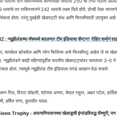
्या गेलेल्या दोन सामन्यांमध्ये कोणत्याही संघाला 250 चा टप्पा गाठता आले
धावांचे तर पाकिस्तानने 242 धावांचे लक्ष्य दिले होते. दोन्ही वेळा भारतान
ंकला होता. परंतु दुबईची खेळपट्टी संथ आणि फिरकीसाठी उपयुक्त आहे ह
: न्यूझीलंडच्या मॅचमध्ये बदलणार टीम इंडियाचा कॅप्टन? रोहित शर्मानं वा
र, मायकेल ब्रेसवेल आणि ग्लेन फिलिप्स असे फिरकीपटू आहेत जे या खेळप
न्यूझीलंडने काही महिन्यांपूर्वीच भारतीय खेळपट्ट्यांवर भारताला 3-0 न
चला होता. त्यामुळे न्यूझीलंड टीम इंडियाला तगडं आव्हान देऊ शकते.
ुभमन गिल, विराट कोहली, श्रेयस अय्यर, केएल राहुल, अक्षर पटेल, हार्दिक 
मी, हर्षित राणा, कुलदीप यादव.
 Trophy : अफगाणिस्तानच्या खेळाडूची इंग्लंडविरुद्ध सेंच्युरी, पण