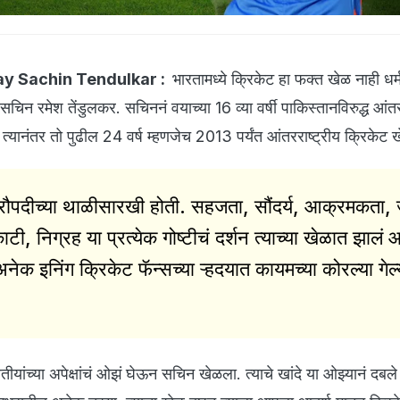
ay Sachin Tendulkar :
भारतामध्ये क्रिकेट हा फक्त खेळ नाही धर
 सचिन रमेश तेंडुलकर. सचिननं वयाच्या 16 व्या वर्षी पाकिस्तानविरुद्ध आंतर
ं. त्यानंतर तो पुढील 24 वर्ष म्हणजेच 2013 पर्यंत आंतरराष्ट्रीय क्रिकेट
्रौपदीच्या थाळीसारखी होती. सहजता, सौंदर्य, आक्रमकता,
िकाटी, निग्रह या प्रत्येक गोष्टीचं दर्शन त्याच्या खेळात झालं 
ा अनेक इनिंग क्रिकेट फॅन्सच्या ऱ्हदयात कायमच्या कोरल्या गेल्
ारतीयांच्या अपेक्षांचं ओझं घेऊन सचिन खेळला. त्याचे खांदे या ओझ्यानं दबले