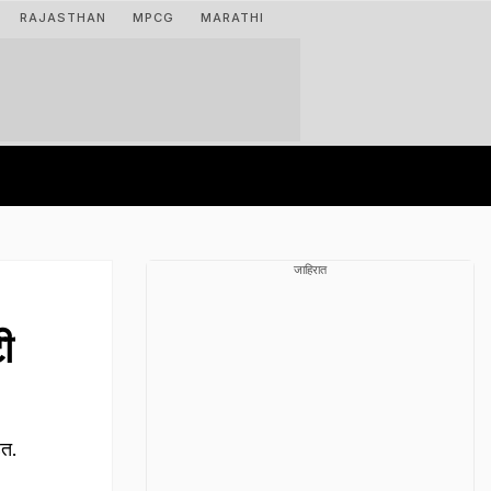
RAJASTHAN
MPCG
MARATHI
जाहिरात
ी
ेत.