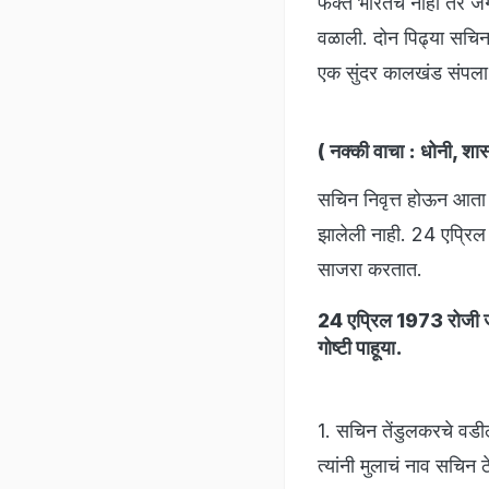
फक्त भारतच नाही तर जग
वळाली. दोन पिढ्या सचिनच
एक सुंदर कालखंड संपला य
( नक्की वाचा :
धोनी, शास
सचिन निवृत्त होऊन आता
झालेली नाही. 24 एप्रिल 
साजरा करतात.
24 एप्रिल 1973 रोजी जन्
गोष्टी पाहूया.
1. सचिन तेंडुलकरचे वडील 
त्यांनी मुलाचं नाव सचिन ठ