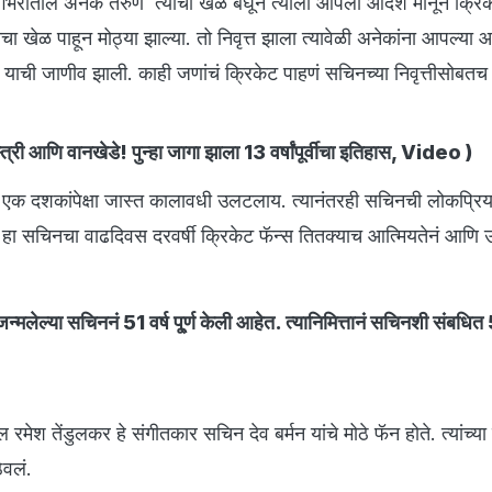
भरातील अनेक तरुण त्याचा खेळ बघून त्याला आपला आदर्श मानून क्रि
ा खेळ पाहून मोठ्या झाल्या. तो निवृत्त झाला त्यावेळी अनेकांना आपल्या आ
ाची जाणीव झाली. काही जणांचं क्रिकेट पाहणं सचिनच्या निवृत्तीसोबतच 
्त्री आणि वानखेडे! पुन्हा जागा झाला 13 वर्षांपूर्वीचा इतिहास, Video
)
 एक दशकांपेक्षा जास्त कालावधी उलटलाय. त्यानंतरही सचिनची लोकप्रि
हा सचिनचा वाढदिवस दरवर्षी क्रिकेट फॅन्स तितक्याच आत्मियतेनं आणि उ
मलेल्या सचिननं 51 वर्ष पू्र्ण केली आहेत. त्यानिमित्तानं सचिनशी संबधि
रमेश तेंडुलकर हे संगीतकार सचिन देव बर्मन यांचे मोठे फॅन होते. त्यांच्य
ेवलं.