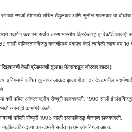
ा संभाव्य रणजी टीममध्ये सचिन तेंडुलकर आणि सुनील गावसकर या दोघांच
टमध्ये पदार्पण करणारा सर्वात तरुण भारतीय क्रिकेटपटू हा रेकॉर्ड आजही 
 साली पाकिस्तानविरुद्ध कराचीमध्ये पदार्पण केलं त्यावेळी त्याचं वय 16
 रिझवानची केली ब्रॅडमनशी तुलना! फॅन्सकडून जोरदार शाळा
)
्या इनिंगमध्ये सचिन शून्यावर आऊट झाला होता. तर टेस्टमधील पदार्पणा
ले.
या वर्षी पहिलं आंतरराष्ट्रीय सेंच्युरी झळकावली. 1990 साली इंग्लंडविरुद्ध
्टमध्ये त्यानं ही कामगिरी केली.
ावरची पहिली सेंच्युरी 1993 साली इंग्लंडविरुद्ध चेन्नईत झळकावली.
यूझीलंडविरुद्धच्या वन-डेमध्ये सर्वात प्रथम ओपनिंगला आला.