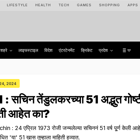
LIFESTYLE
HEALTH
TECH
GAMES
SHOPPING
APPS
शहरे
लाइफस्टाइल
विदेश
एंटरटेनमेंट
क्रिकेट
प्रदेश
 24, 2024
 सचिन तेंडुलकरच्या 51 अद्भुत गोष्ट
हिती आहेत का?
 : 24 एप्रिल 1973 रोजी जन्मलेल्या सचिननं 51 वर्ष पू्र्ण केली आह
बधित 'या' 51 खास तुम्हाला माहिती हव्यात.