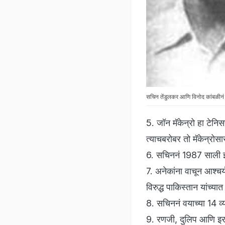
सचिन तेंडुलकर आणि विनोद कांबळीनं श
5. जॉन मॅकेन्रो हा टेन
त्याचबरोबर तो मॅकेन्रो
6. सचिननं 1987 साली झाल
7. अनेकांना वाचून आश्च
विरुद्ध पाकिस्तान यांच्या
8. सचिननं वयाच्या 14 व्या
9. रणजी, दुलिप आणि इराण