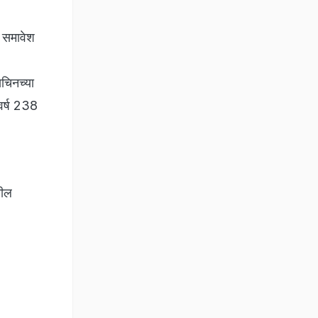
ा समावेश
सचिनच्या
 वर्ष 238
तील