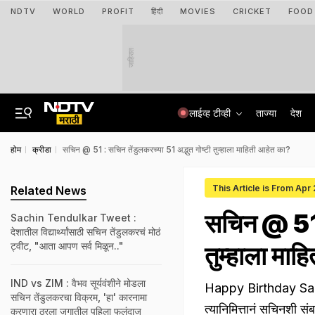
NDTV
WORLD
PROFIT
हिंदी
MOVIES
CRICKET
FOOD
जाहिरात
लाईव्ह टीव्ही
ताज्या
देश
होम
क्रीडा
सचिन @ 51 : सचिन तेंडुलकरच्या 51 अद्भुत गोष्टी तुम्हाला माहिती आहेत का?
This Article is From Apr
Related News
सचिन @ 51 :
Sachin Tendulkar Tweet :
देशातील विद्यार्थ्यांसाठी सचिन तेंडुलकरचं मोठं
ट्वीट, "आता आपण सर्व मिळून.."
तुम्हाला मा
IND vs ZIM : वैभव सूर्यवंशीने मोडला
Happy Birthday Sachin
सचिन तेंडुलकरचा विक्रम, 'हा' कारनामा
त्यानिमित्तानं सचिनशी सं
करणारा ठरला जगातील पहिला फलंदाज