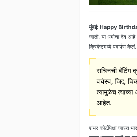
मुंबई:
Happy Birthd
जातो. या धर्माचा देव आहे
क्रिकेटमध्ये पदार्पण केल
सचिनची बॅटिंग द
वर्चस्व, जिद्द, च
त्यामुळेच त्याच्य
आहेत.
शंभर कोटींपेक्षा जास्त भ