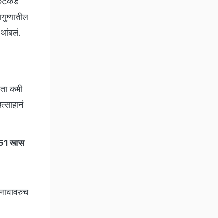
केटकडं
युष्यातील
थांबलं.
यता कमी
त्साहानं
त 51 खास
ा नावावरुच