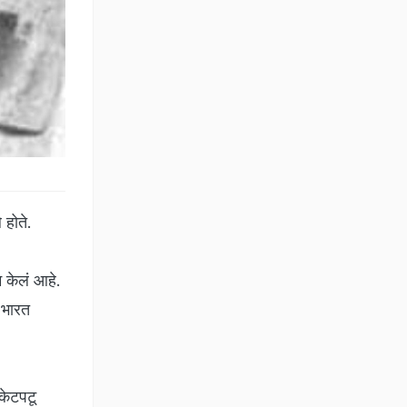
 होते.
म केलं आहे.
 भारत
केटपटू