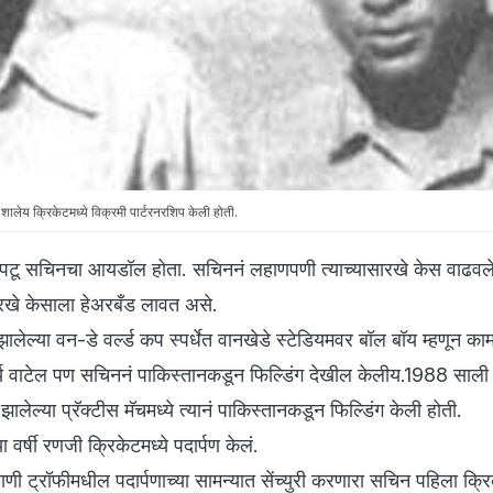
ालेय क्रिकेटमध्ये विक्रमी पार्टरनरशिप केली होती.
िसपटू सचिनचा आयडॉल होता. सचिननं लहाणपणी त्याच्यासारखे केस वाढवले
सारखे केसाला हेअरबँड लावत असे.
ेल्या वन-डे वर्ल्ड कप स्पर्धेत वानखेडे स्टेडियमवर बॉल बॉय म्हणून का
र्य वाटेल पण सचिननं पाकिस्तानकडून फिल्डिंग देखील केलीय.1988 साली
त झालेल्या प्रॅक्टीस मॅचमध्ये त्यानं पाकिस्तानकडून फिल्डिंग केली होती.
 वर्षी रणजी क्रिकेटमध्ये पदार्पण केलं.
ी ट्रॉफीमधील पदार्पणाच्या सामन्यात सेंच्युरी करणारा सचिन पहिला क्रि