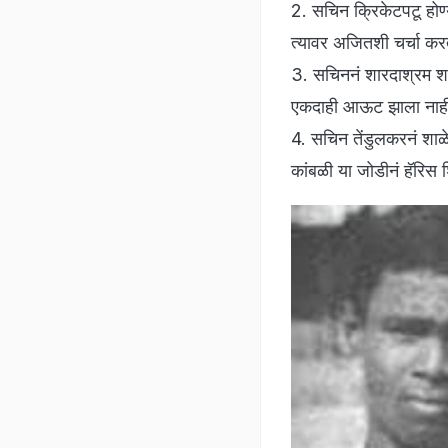
2. सचिन क्रिकेटपटू होण्
त्यावर अजितशी चर्चा करत
3. सचिननं शारदाश्रम शाळे
एकदाही आऊट झाला नाही
4. सचिन तेंडुलकरनं शाळे
कांबळी या जोडीनं हॅरिस 