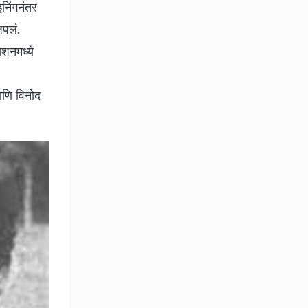
निंगनंतर
जपलं.
ेशनमध्ये
आणि विनोद