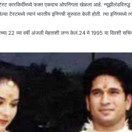
ण टेस्ट कारकिर्दीमध्ये फक्त एकदाच ओपनिंगला खेळला आहे. न्यूझीलंडविरुद्
या टेस्टमध्ये त्यानं भारतीय इनिंगची सुरुवात केली होती. त्या इनिंगमध्ये त
ाच्या 22 व्या वर्षी अंजली मेहताशी लग्न केलं.24 मे 1995 या दिवशी सच