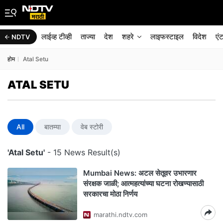
लाईव्ह टीव्ही
ताज्या
देश
शहरे
लाइफस्टाइल
विदेश
एं
NDTV
होम
Atal Setu
ATAL SETU
All
बातम्या
वेब स्टोरी
'Atal Setu'
- 15 News Result(s)
Mumbai News: अटल सेतूवर उभारणार
संरक्षक जाळी; आत्महत्यांच्या घटना रोखण्यासाठी
सरकारचा मोठा निर्णय
marathi.ndtv.com