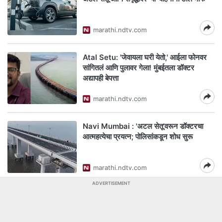
marathi.ndtv.com
Atal Setu: 'जेवायला घरी येतो,' आईला फोनवर
सांगितलं आणि पुलावर गेला! मुंबईतला डॉक्टर
अद्यापही बेपत्ता
marathi.ndtv.com
Navi Mumbai : 'अटल सेतू'वरून डॉक्टरचा
आत्महत्येचा प्रयत्न; पोलिसांकडून शोध सुरू
marathi.ndtv.com
ADVERTISEMENT