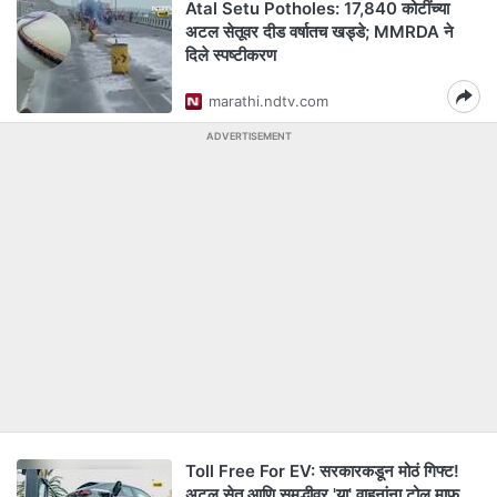
Atal Setu Potholes: 17,840 कोटींच्या
अटल सेतूवर दीड वर्षातच खड्डे; MMRDA ने
दिले स्पष्टीकरण
marathi.ndtv.com
ADVERTISEMENT
Toll Free For EV: सरकारकडून मोठं गिफ्ट!
अटल सेतू आणि समृद्धीवर 'या' वाहनांना टोल माफ