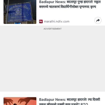
Badlapur News: बदलापूर पुन्हा हादरलं! स्कूल
बसमध्ये चालकाचं विद्यार्थिनीसोबत घृणास्पद कृत्य
marathi.ndtv.com
ADVERTISEMENT
Badlapur News: बदलापूर हादरले! त्या दिवशी
स्कूल व्हॅनमध्ये नक्की काय घडले? RTO