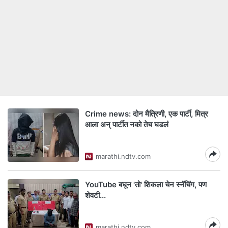
Crime news: दोन मैत्रिणी, एक पार्टी, मित्र
आला अन् पार्टीत नको तेच घडलं
marathi.ndtv.com
YouTube बघून 'तो' शिकला चेन स्नॅचिंग, पण
शेवटी...
marathi.ndtv.com