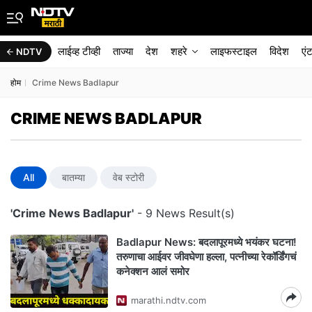
लाईव्ह टीव्ही
ताज्या
देश
शहरे
लाइफस्टाइल
विदेश
एं
NDTV
होम
Crime News Badlapur
CRIME NEWS BADLAPUR
All
बातम्या
वेब स्टोरी
'Crime News Badlapur'
- 9 News Result(s)
Badlapur News: बदलापूरमध्ये भयंकर घटना!
तरुणाचा आईवर जीवघेणा हल्ला, पत्नीच्या रेकॉर्डिंगचं
कनेक्शन आलं समोर
marathi.ndtv.com