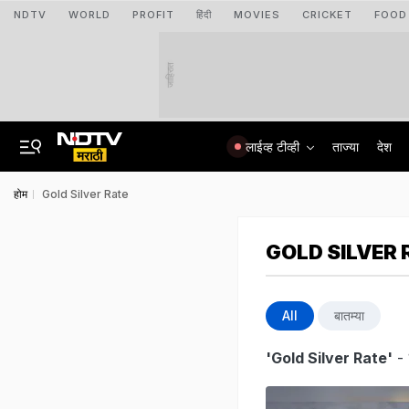
NDTV
WORLD
PROFIT
हिंदी
MOVIES
CRICKET
FOOD
जाहिरात
लाईव्ह टीव्ही
ताज्या
देश
होम
Gold Silver Rate
GOLD SILVER 
All
बातम्या
'Gold Silver Rate'
- 