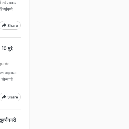
र्वसामान्य
्यांमध्ये
Share
 मुद्दे
gurde
रण पाहायला
सोन्याची
Share
ुवर्णनगरी