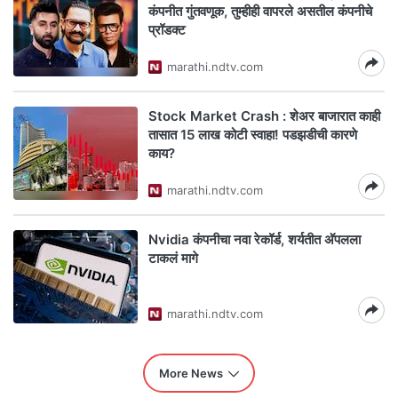
कंपनीत गुंतवणूक, तुम्हीही वापरले असतील कंपनीचे
प्रॉडक्ट
marathi.ndtv.com
Stock Market Crash : शेअर बाजारात काही
तासात 15 लाख कोटी स्वाहा! पडझडीची कारणे
काय?
marathi.ndtv.com
Nvidia कंपनीचा नवा रेकॉर्ड, शर्यतीत अ‍ॅपलला
टाकलं मागे
marathi.ndtv.com
More News