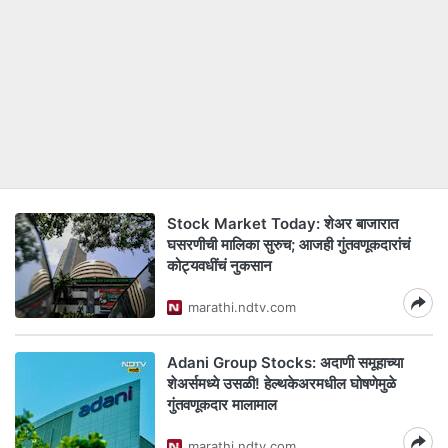
Stock Market Today: शेअर बाजारात
घसरणीची मालिका सुरुच; आजही गुंतवणूकदारांचं
कोट्यवधींचं नुकसान
marathi.ndtv.com
Adani Group Stocks: अदाणी समूहाच्या
शेअर्समध्ये उसळी! हेल्थकेअरमधील घोषणेमुळे
गुंतवणूकदार मालामाल
marathi.ndtv.com