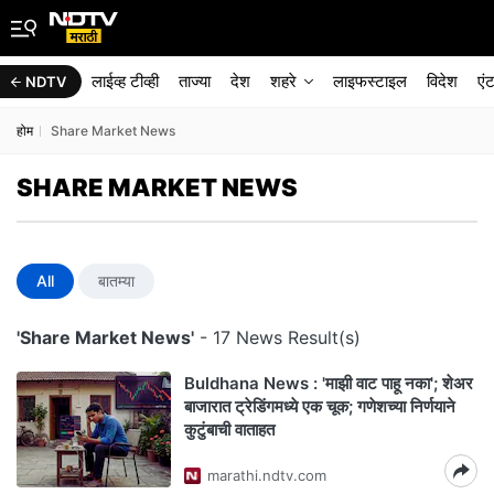
लाईव्ह टीव्ही
ताज्या
देश
शहरे
लाइफस्टाइल
विदेश
एं
NDTV
होम
Share Market News
SHARE MARKET NEWS
All
बातम्या
'Share Market News'
- 17 News Result(s)
Buldhana News : 'माझी वाट पाहू नका'; शेअर
बाजारात ट्रेडिंगमध्ये एक चूक; गणेशच्या निर्णयाने
कुटुंबाची वाताहत
marathi.ndtv.com