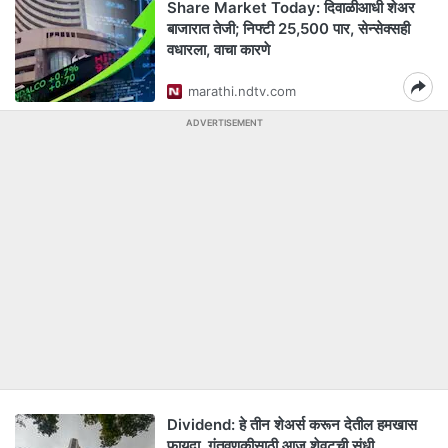
Share Market Today: दिवाळीआधी शेअर
बाजारात तेजी; निफ्टी 25,500 पार, सेन्सेक्सही
वधारला, वाचा कारणे
marathi.ndtv.com
ADVERTISEMENT
Dividend: हे तीन शेअर्स करून देतील हमखास
फायदा, गुंतवणुकीसाठी आज शेवटची संधी