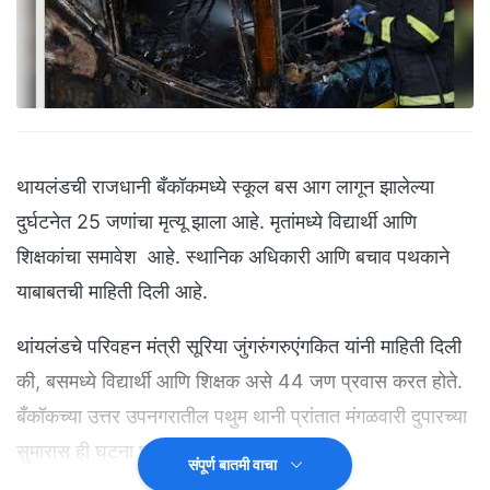
थायलंडची राजधानी बँकॉकमध्ये स्कूल बस आग लागून झालेल्या
दुर्घटनेत 25 जणांचा मृत्यू झाला आहे. मृतांमध्ये विद्यार्थी आणि
शिक्षकांचा समावेश आहे. स्थानिक अधिकारी आणि बचाव पथकाने
याबाबतची माहिती दिली आहे.
थांयलंडचे परिवहन मंत्री सूरिया जुंगरुंगरुएंगकित यांनी माहिती दिली
की, बसमध्ये विद्यार्थी आणि शिक्षक असे 44 जण प्रवास करत होते.
बँकॉकच्या उत्तर उपनगरातील पथुम थानी प्रांतात मंगळवारी दुपारच्या
सुमारास ही घटना घडली.
संपूर्ण बातमी वाचा