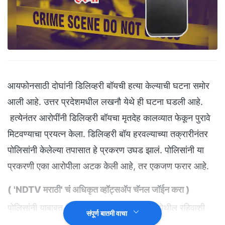
आयफोनसाठी दोघांनी डिलिव्हरी बॉयची हत्या केल्याची घटना समोर
आली आहे. उत्तर प्रदेशमधील लखनौ येथे ही घटना घडली आहे.
हत्येनंतर आरोपींनी डिलिव्हरी बॉयचा मृतदेह कालव्यात फेकून पुरावे
मिटवण्याचा प्रयत्न केला. डिलिव्हरी बॉय हरवल्याच्या तक्रारीनंतर
पोलिसांनी केलेल्या तपासात हे प्रकरण उघड झालं. पोलिसांनी या
प्रकरणी एका आरोपीला अटक केली आहे, तर एकजण फरार आहे.
( 'NDTV मराठी' चं अधिकृत व्हॉट्सअ‍ॅप चॅनल जॉईन करा
)
पोलिसांनी याबाबत दिलेल्या माहितीनुसार, चिनहट येथील रहिवाशी
संपूर्ण बातमी वाचा
गजाननने प्लिपकार्टवरुन दीड लाख रुपयांचा आयफोन ऑर्डर केला