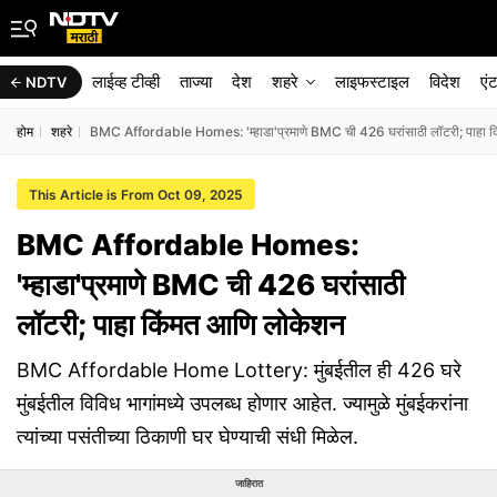
लाईव्ह टीव्ही
ताज्या
देश
शहरे
लाइफस्टाइल
विदेश
एं
NDTV
होम
शहरे
BMC Affordable Homes: 'म्हाडा'प्रमाणे BMC ची 426 घरांसाठी लॉटरी; पाहा 
This Article is From Oct 09, 2025
BMC Affordable Homes:
'म्हाडा'प्रमाणे BMC ची 426 घरांसाठी
लॉटरी; पाहा किंमत आणि लोकेशन
BMC Affordable Home Lottery​​​​​​​: मुंबईतील ही 426 घरे
मुंबईतील विविध भागांमध्ये उपलब्ध होणार आहेत. ज्यामुळे मुंबईकरांना
त्यांच्या पसंतीच्या ठिकाणी घर घेण्याची संधी मिळेल.
जाहिरात