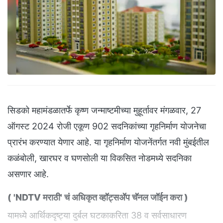
सिडको महामंडळातर्फे कृष्ण जन्माष्टमीच्या मुहूर्तावर मंगळवार, 27
ऑगस्ट 2024 रोजी एकूण 902 सदनिकांच्या गृहनिर्माण योजनेचा
प्रारंभ करण्यात येणार आहे. या गृहनिर्माण योजनेंतर्गत नवी मुंबईतील
कळंबोली, खारघर व घणसोली या विकसित नोडमध्ये सदनिका
असणार आहे.
(
'NDTV मराठी' चं अधिकृत व्हॉट्सअ‍ॅप चॅनल जॉईन करा
)
यामध्ये आर्थिकदृष्ट्या दुर्बल घटकाकरिता 38 व सर्वसाधारण