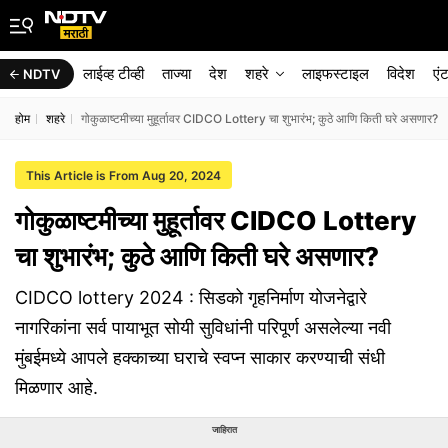
लाईव्ह टीव्ही
ताज्या
देश
शहरे
लाइफस्टाइल
विदेश
एं
NDTV
होम
शहरे
गोकुळाष्टमीच्या मुहूर्तावर CIDCO Lottery चा शुभारंभ; कुठे आणि किती घरे असणार?
This Article is From Aug 20, 2024
गोकुळाष्टमीच्या मुहूर्तावर CIDCO Lottery
चा शुभारंभ; कुठे आणि किती घरे असणार?
CIDCO lottery 2024 : सिडको गृहनिर्माण योजनेद्वारे
नागरिकांना सर्व पायाभूत सोयी सुविधांनी परिपूर्ण असलेल्या नवी
मुंबईमध्ये आपले हक्काच्या घराचे स्वप्न साकार करण्याची संधी
मिळणार आहे.
जाहिरात