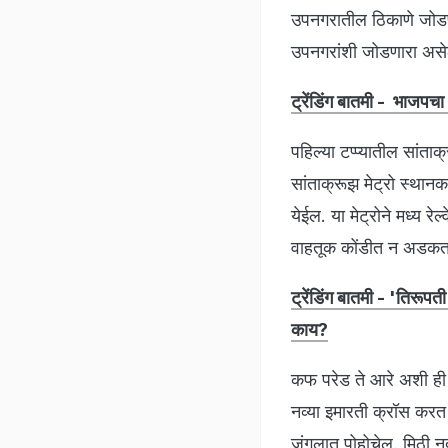
उपनगरातील ठिकाणे जोडणारा
उपनगरांशी जोडणारा असेल
ट्रेंडिंग बातमी - भाजपचा
पहिल्या टप्प्यातील सांता
सांताक्रूझ मेट्रो स्थान
येईल. या मेट्रोने मध्य रे
वाहतूक कोंडीत न अडकता
ट्रेंडिंग बातमी - 'तिरूपत
काय?
कफ परेड ते आरे अशी ही ज
नव्या इमारती क्रॉस करत म
जंगलात पोहोचेल. मिठी न