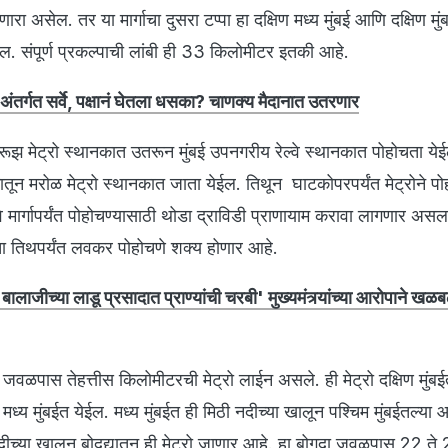
 असेल. तर या मार्गाचा दुसरा टप्पा हा दक्षिण मध्य मुंबई आणि दक्षिण मुं
. संपूर्ण प्रकल्पाची लांबी ही 33 किलोमीटर इतकी आहे.
 अंतर्गत सर्वे, पक्षानं घेतला धसका? चाणक्य मैदानात उतरणार
क्रूझ मेट्रो स्थानकात उतरून मुंबई उपनगरीय रेल्वे स्थानकात पोहोचता ये
कातून मरोळ मेट्रो स्थानकात जाता येईल. तिथून घाटकोपरपर्यंत मेट्रोने प
ल्वे मार्गापर्यंत पोहोचण्यासाठी थोडा द्राविडी प्राणायाम करावा लागणार असल
 तिथपर्यंत लवकर पोहोचणे शक्य होणार आहे.
ी बालाजीच्या लाडू प्रसादात प्राण्यांची चरबी' मुख्यमंत्र्यांच्या आरोपाने 
वळपास तेहत्तीस किलोमीटरची मेट्रो लाईन असले. ही मेट्रो दक्षिण मुंबईत
ध्य मुंबईत येईल. मध्य मुंबईत ही मिठी नदीच्या खालून पश्चिम मुंबईतल्या आ
दीच्या खालून बोदद्यातून ही मेट्रो जाणार आहे. हा बोगदा जवळपास 22 ते