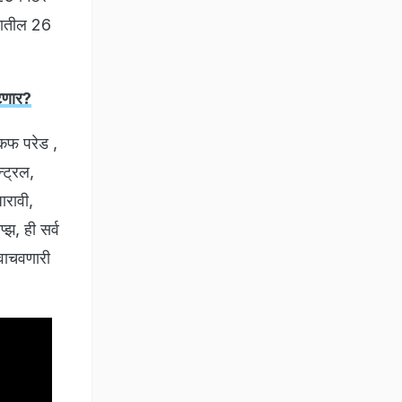
 यातील 26
ेटणार?
 कफ परेड ,
न्ट्रल,
ारावी,
झ, ही सर्व
 वाचवणारी