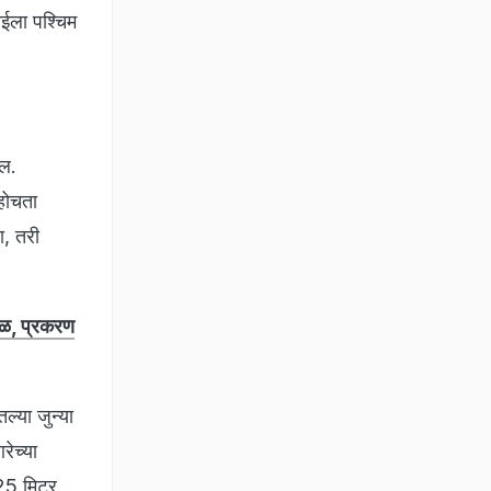
बईला पश्चिम
ईल.
ोहोचता
ा, तरी
खळबळ, प्रकरण
ल्या जुन्या
रेच्या
 25 मिटर