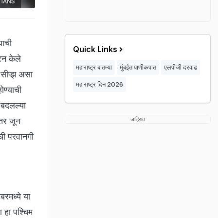
याची
Quick Links
टन केले
महाराष्ट्र बातम्या
मुंबईत पाणीकपात
एलपीजी दरवाढ
 सीप्झ असा
महाराष्ट्र दिन 2026
ोण्याची
ा बदलल्या
ंतर जून
जाहिरात
ीची परवानगी
बरमध्ये या
ा हा पश्चिम