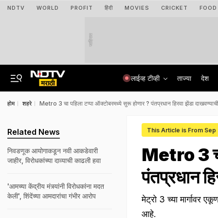
NDTV
WORLD
PROFIT
हिंदी
MOVIES
CRICKET
FOOD
जाहिरात
लाईव्ह टीव्ही
ताज्या
देश
होम
शहरे
Metro 3 चा पहिला टप्पा ऑक्टोबरमध्ये सुरू होणार ? पंतप्रधान हिरवा झेंडा दाखवण्याच
This Article is From Sep
Related News
Metro 3 चा 
निवडणूक आयोगाकडून नवी आकडेवारी
जाहीर, विरोधकांच्या दाव्याची काढली हवा
पंतप्रधान हि
'आमच्या केंद्रीय मंत्र्यांनी विरोधकांना मदत
केली', शिंदेंच्या आमदारांचा गंभीर आरोप
मेट्रो 3 च्या मार्गावर 
आहे.