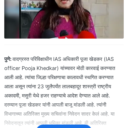
पुणे:
वादग्रस्त परिविक्षाधीन IAS अधिकारी पूजा खेडकर (IAS
officer Pooja Khedkar) यांच्यावर मोठी कारवाई करण्यात
आली आहे. त्यांचा जिल्हा परिक्षणाचा कालावधी स्थगित करण्यात
आला असून त्यांना 23 जुलैपर्यंत लालबहादूर शास्त्री राष्ट्रीय
अकादमी, मसुरी येथे हजर राहण्याचे आदेश देण्यात आले आहे.
दरम्यान पूजा खेडकर यांनी आपली बाजू मांडली आहे. त्यांनी
विभागाच्या अतिरिक्त मुख्य सचिवांना निवेदन सादर केलं आहे. या
निवेदनातून त्यांनी आपली भूमिका मांडली आहे. मी अतिरिक्त