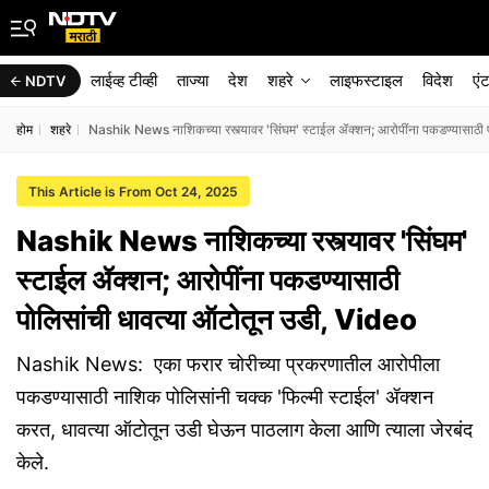
लाईव्ह टीव्ही
ताज्या
देश
शहरे
लाइफस्टाइल
विदेश
एं
NDTV
होम
शहरे
Nashik News नाशिकच्या रस्त्यावर 'सिंघम' स्टाईल ॲक्शन; आरोपींना पकडण्यासाठी 
This Article is From Oct 24, 2025
Nashik News नाशिकच्या रस्त्यावर 'सिंघम'
स्टाईल ॲक्शन; आरोपींना पकडण्यासाठी
पोलिसांची धावत्या ऑटोतून उडी, Video
Nashik News: एका फरार चोरीच्या प्रकरणातील आरोपीला
पकडण्यासाठी नाशिक पोलिसांनी चक्क 'फिल्मी स्टाईल' ॲक्शन
करत, धावत्या ऑटोतून उडी घेऊन पाठलाग केला आणि त्याला जेरबंद
केले.