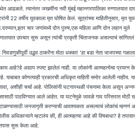
स्थेत आढळले. त्यानंतर जखमींना नवी मुंबई महानगरपालिका रुग्णालयात द
रांनी 22 वर्षीय युवकाला मृत घोषित केलं. सूत्रांच्या माहितीनुसार, मृत य
ा.दरम्यान,इतर चार जणांमध्ये दोन पुरुष,एक महिला आणि दोन लहान मुले
रुग्णालयात उपचार सुरू असून त्यांची प्रकृती चिंताजनक असल्याचं सांगितल
वडणुकीपूर्वी उद्धव ठाकरेंना मोठा धक्का! 'हा बडा नेता भाजपच्या गळाल
ाय आहे?हे अद्याप स्पष्ट झालेलं नाही. या लोकांनी आत्महत्येचा प्रयत्न 
े. याबाबत कोणत्याही प्रकारची अधिकृत माहिती समोर आलेली नाहीय. या
असावा, अशीही चर्चा आहे. पोलिसांनी घटनास्थळी पंचनामा केला असून अन्न
तपासासाठी पाठविण्यात आले आहेत. या घटनेमुळे जावळे गाव परिसरात मोठ
ाळण्यासाठी जनजागृती करण्याची आवश्यकता असल्याचं लोकांचं म्हणणं आ
 पोलीस अधिकाऱ्याने म्हटलंय की, ही आत्महत्या आहे की विषबाधा? हे तपासान
 तपास सुरू केला आहे.