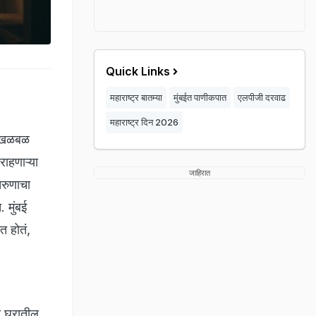
Quick Links
महाराष्ट्र बातम्या
मुंबईत पाणीकपात
एलपीजी दरवाढ
महाराष्ट्र दिन 2026
े खळबळ
राहणाऱ्या
जाहिरात
तरुणाचा
 मुंबई
त होतं,
ा,घरातील