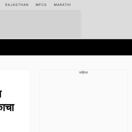
RAJASTHAN
MPCG
MARATHI
जाहिरात
त
काचा