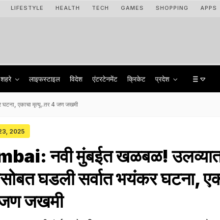
LIFESTYLE
HEALTH
TECH
GAMES
SHOPPING
APPS
शहरे
लाइफस्टाइल
विदेश
एंटरटेनमेंट
क्रिकेट
प्रदेश
 घटना, एकाचा मृत्यू..तर 4 जण जखमी
 23, 2025
ai: नवी मुंबईत खळबळ! उलव्या
ंबासोबत घडली सर्वात भयंकर घटना, ए
 4 जण जखमी