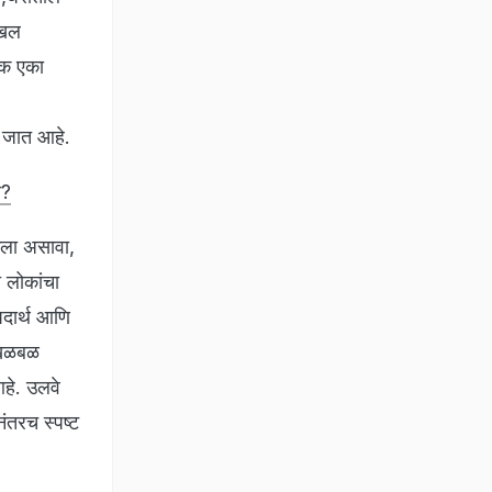
ाखल
ुवक एका
ं जात आहे.
ा?
केला असावा,
 लोकांचा
पदार्थ आणि
ी खळबळ
हे. उलवे
ंतरच स्पष्ट