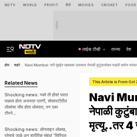
NDTV
WORLD
PROFIT
हिंदी
MOVIES
CRICKET
FOOD
जाहिरात
लाईव्ह टीव्ही
ताज्या
देश
होम
शहरे
Navi Mumbai: नवी मुंबईत खळबळ! उलव्यात नेपाळी कुटुंबासोबत घडली सर्वात भयंकर
This Article is From Oct
Related News
Navi Mumb
Shocking news: नको ती हौस! घरात
पाळला होता अजस्त्र प्राणी, सोसायटीतील
लोकांचा जीव होता धोक्यात, पण एका
नेपाळी कुटु
टीपने...
मृत्यू..तर
Shocking news: ऑनलाइन ओळख,
प्रेमाचे जाळे अन् शारीरिक संबंध! 'सिरियल