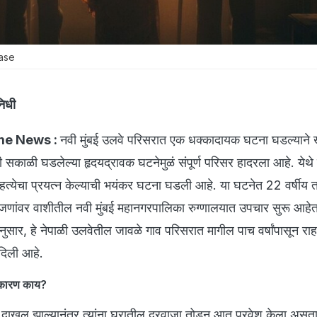
Case
निधी
me News :
नवी मुंबई उलवे परिसरात एक धक्कादायक घटना घडल्यान
सकाळी घडलेल्या हृदयद्रावक घटनेमुळं संपूर्ण परिसर हादरला आहे. येथे 
्महत्येचा प्रयत्न केल्याची भयंकर घटना घडली आहे. या घटनेत 22 वर्षीय 
 जणांवर वाशीतील नवी मुंबई महानगरपालिका रुग्णालयात उपचार सुरू आहेत.
ीनुसार, हे नेपाळी उलवेतील जावळे गाव परिसरात मागील पाच वर्षांपासून राह
दिली आहे.
ं कारण काय?
दाखल झाल्यानंतर त्यांना घरातील दरवाजा तोडून आत प्रवेश केला असत