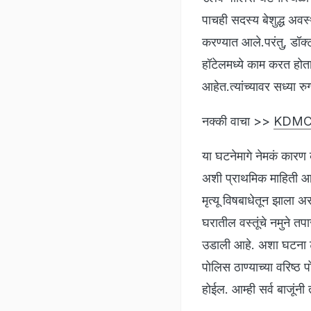
पाचही सदस्य बेशुद्ध अव
करण्यात आले.परंतु, डॉक्ट
हॉटेलमध्ये काम करत होत
आहेत.त्यांच्यावर सध्या 
नक्की वाचा >>
KDMC नि
या घटनेमागे नेमकं कारण क
अशी प्राथमिक माहिती आह
मृत्यू विषबाधेतून झाला 
घरातील वस्तूंचे नमुने 
उडाली आहे. अशा घटना ट
पोलिस ठाण्याच्या वरिष्ठ
होईल. आम्ही सर्व बाजूंनी