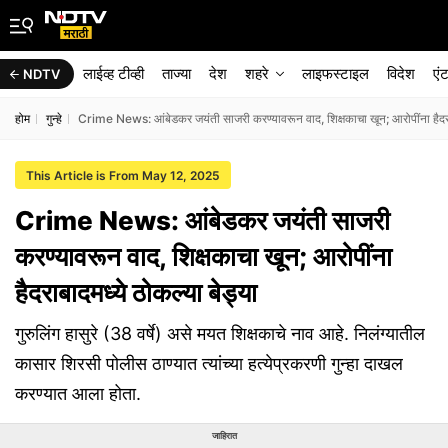
लाईव्ह टीव्ही
ताज्या
देश
शहरे
लाइफस्टाइल
विदेश
एं
NDTV
होम
गुन्हे
Crime News: आंबेडकर जयंती साजरी करण्यावरून वाद, शिक्षकाचा खून; आरोपींना हैदराब
This Article is From May 12, 2025
Crime News: आंबेडकर जयंती साजरी
करण्यावरून वाद, शिक्षकाचा खून; आरोपींना
हैदराबादमध्ये ठोकल्या बेड्या
गुरुलिंग हासुरे (38 वर्षे) असे मयत शिक्षकाचे नाव आहे. निलंग्यातील
कासार शिरसी पोलीस ठाण्यात त्यांच्या हत्येप्रकरणी गुन्हा दाखल
करण्यात आला होता.
जाहिरात