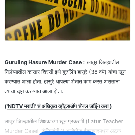
Guruling Hasure Murder Case :
लातूर जिल्ह्यातील
निलंग्यातील कासार शिरसी इथे गुरुलिंग हासुरे (38 वर्षे) यांचा खून
करण्यात आला होता. हासुरे आपल्या शेतात काम करत असताना
त्यांचा खून करण्यात आला होता.
(
'NDTV मराठी' चं अधिकृत व्हॉट्सअ‍ॅप चॅनल जॉईन करा
)
लातूर जिल्ह्यातील शिक्षकाच्या खून प्रकरणी (Latur Teacher
Murder CaseI पोलिसांनी 2 आरोपींना हैदराबादमधून अटक