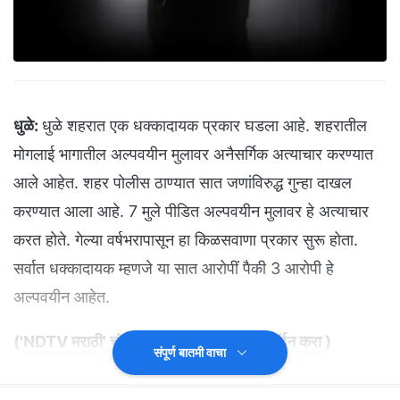
धुळे:
धुळे शहरात एक धक्कादायक प्रकार घडला आहे. शहरातील
मोगलाई भागातील अल्पवयीन मुलावर अनैसर्गिक अत्याचार करण्यात
आले आहेत. शहर पोलीस ठाण्यात सात जणांविरुद्ध गुन्हा दाखल
करण्यात आला आहे. 7 मुले पीडित अल्पवयीन मुलावर हे अत्याचार
करत होते. गेल्या वर्षभरापासून हा किळसवाणा प्रकार सुरू होता.
सर्वात धक्कादायक म्हणजे या सात आरोपीं पैकी 3 आरोपी हे
अल्पवयीन आहेत.
(
'NDTV मराठी' चं अधिकृत व्हॉट्सअ‍ॅप चॅनल जॉईन करा
)
संपूर्ण बातमी वाचा
धुळे शहरातील मोगलाई भागात मिशन कंपाउंड हा परिसर आहे. या