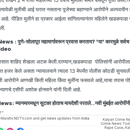
िद शेखने 2 मे रोजी महिलेच्या 15 वर्षीय मुलीला समोर बसवून पूजा केली.त्
 त्यावेळी मुलीची आई घरात नसताना पूजेच्या बहाण्याने आरोपीने अल्पवयीन
प आहे. पीडित मुलीने हा प्रकार आईला सांगितल्यानंतर महिलेने खडकपाडा
ेली.
s : पुणे-सोलापूर महामार्गावरून प्रवास करताय? 'या' कारमुळे सर्वच प्
Video
ा तासात शाहिद शेखला अटक केली.दरम्यान,खडकपाडा पोलिसांनी आरोपी
 हजर केले असता न्यायालयाने त्याला 13 मेपर्यंत पोलीस कोठडी सुनावल
खाली आरोपीने आणखी किती महिला किंवा मुलींना फसवले आहे,याचा तपास प
्याणचे एसीपी अशोक होनमाने यांनी दिली आहे.
s: म्यानमारमधून सुटका होताच मायदेशी परतले..नवी मुंबईत आरोपींनी क
्..
 Marathi.NDTV.com and get
news
updates from
India
Kalyan Crime N
Crime News Tod
Rape Case
,
Ka