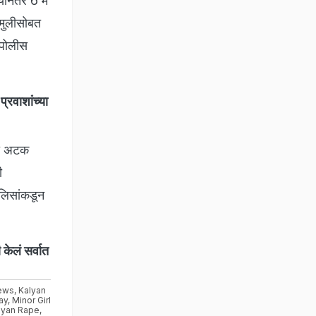
यानंतर 6 मे
 मुलीसोबत
 पोलीस
रवाशांच्या
ला अटक
ी
ोलिसांकडून
ेलं सर्वात
ews
,
Kalyan
ay
,
Minor Girl
lyan Rape
,