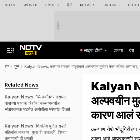
NDTV
WORLD
PROFIT
हिंदी
MOVIES
CRICKET
FOOD
जाहिरात
लाईव्ह टीव्ही
ताज्या
देश
होम
गुन्हे
Kalyan News: कल्याण हादरलं! भोंदूबाबाने अल्पवयीन मुलीवर केला लैंगिक अत्याचा
Kalyan New
Related News
अल्पवयीन मु
Kalyan News: 14 वर्षांनंतर नराधम
बापाच्या पापाचा हिशोब! कल्याणमधील
संतापजनक घटनेत आरोपीला मरेपर्यंत शिक्षा!
कारण आलं 
Kalyan News: शिवलिंग पुजेत राडा!
कल्याण येथे भोंदूगिरीच
महिलांना मारहाण, पुजा ही उधळली, विधवा
आला आहे.याप्रकरणी खडक
करण्याची ही धमकी