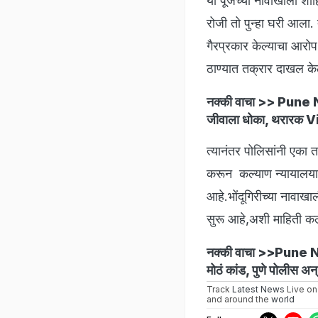
या पूजेच्या नावाखाली शाह
रोजी तो पुन्हा घरी आला.
गैरप्रकार केल्याचा आरो
ठाण्यात तक्रार दाखल क
नक्की वाचा >>
Pune New
जीवाला धोका, थरारक 
त्यानंतर पोलिसांनी एक
करून कल्याण न्यायालयात
आहे.भोंदूगिरीच्या नावा
सुरू आहे,अशी माहिती कल
नक्की वाचा >>
Pune New
मोठं कांड, पुणे पोलीस अन
Track
Latest News
Live on
and around the
world