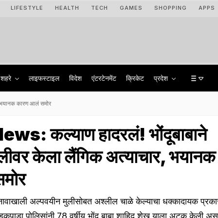
LIFESTYLE
HEALTH
TECH
GAMES
SHOPPING
APPS
शहरे
लाइफस्टाइल
विदेश
एंटरटेनमेंट
क्रिकेट
प्रदेश
र, भयानक कारण आलं समोर
s: कल्याण हादरलं! भोंदूबाबाने
लीवर केला लैंगिक अत्याचार, भयानक
समोर
्या नावाखाली अल्पवयीन मुलीसोबत अश्लील चाळे केल्याचा धक्कादायक प्रक
पाडा पोलिसांनी 78 वर्षीय भोंदू बाबा शाहिद शेख याला अटक केली असू