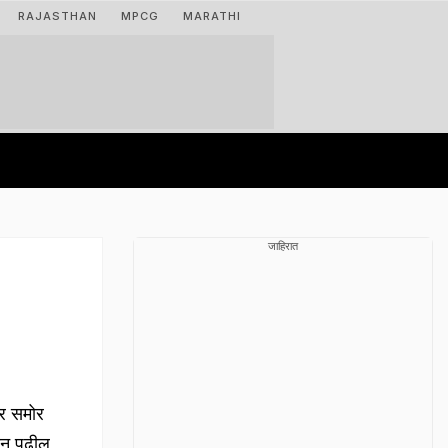
RAJASTHAN
MPCG
MARATHI
जाहिरात
ार समोर
न पुढील