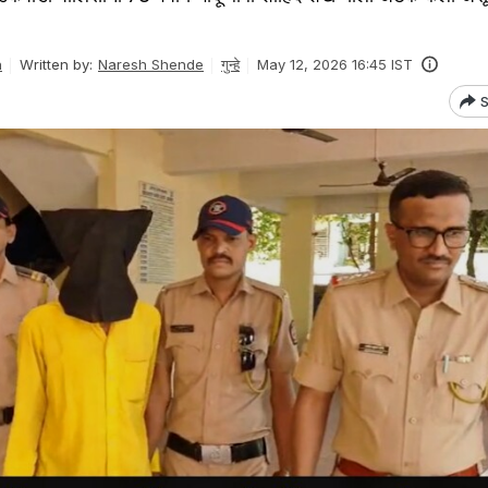
n
Written by:
Naresh Shende
गुन्हे
May 12, 2026 16:45 IST
S