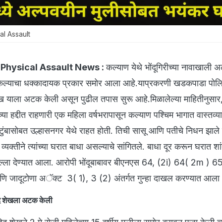
al Assault
 Physical Assault News :
कल्याण येथे भोंदूगिरीच्या नावाखाली 
केल्याचा धक्कादायक प्रकार समोर आला आहे.याप्रकरणी खडकपाडा पोलि
 शेख याला अटक केली असून पुढील तपास सुरू आहे.मिळालेल्या माहितीनुसार
ा हद्दीत राहणारी एक महिला वर्षभरापासून कल्याण पश्चिम भागात वास्तव्य
कुटुंबासोबत उल्हासनगर येथे राहत होती. तिची सासू आणि पतीचे निधन झाले 
क्तीने त्यांच्या घरात बाधा असल्याचे सांगितले. बाधा दूर करून घरात शांत
ल्ला देण्यात आला. आरोपी भोंदूबाबावर बीएनएस 64, (2i) 64( 2m ) 65
आणि जादूटोणा अॅक्ट 3( 1), 3 (2) अंतर्गत गुन्हा दाखल करण्यात आला
िद शेखला अटक केली