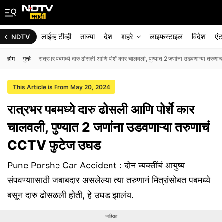
लाईव्ह टीव्ही
ताज्या
देश
शहरे
लाइफस्टाइल
विदेश
एं
NDTV
होम
गुन्हे
रात्रभर पबमध्ये दारु ढोसली आणि पोर्शे कार चालवली, पुण्यात 2 जणांना उडवणाऱ्या तर
This Article is From May 20, 2024
रात्रभर पबमध्ये दारु ढोसली आणि पोर्शे कार
चालवली, पुण्यात 2 जणांना उडवणाऱ्या तरुणाचं
CCTV फुटेज उघड
Pune Porshe Car Accident : दोन व्यक्तींचं आयुष्य
संपवण्याासाठी जबाबदार असलेल्या त्या तरुणानं मित्रांसोबत पबमध्ये
बसून दारु ढोसळली होती, हे उघड झालंय.
जाहिरात