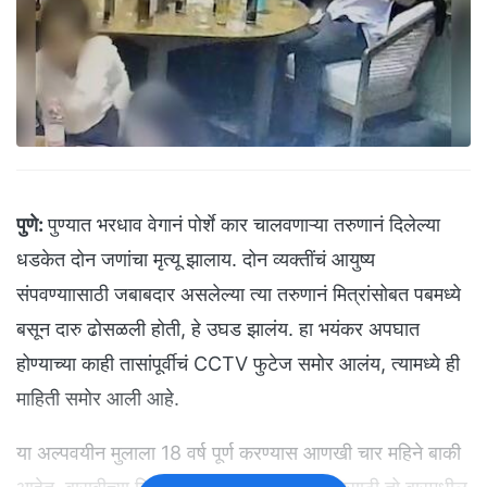
पुणे:
पुण्यात भरधाव वेगानं पोर्शे कार चालवणाऱ्या तरुणानं दिलेल्या
धडकेत दोन जणांचा मृत्यू झालाय. दोन व्यक्तींचं आयुष्य
संपवण्याासाठी जबाबदार असलेल्या त्या तरुणानं मित्रांसोबत पबमध्ये
बसून दारु ढोसळली होती, हे उघड झालंय. हा भयंकर अपघात
होण्याच्या काही तासांपूर्वीचं CCTV फुटेज समोर आलंय, त्यामध्ये ही
माहिती समोर आली आहे.
या अल्पवयीन मुलाला 18 वर्ष पूर्ण करण्यास आणखी चार महिने बाकी