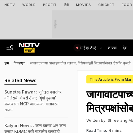
NDTV
WORLD
PROFIT
हिंदी
MOVIES
CRICKET
FOOD
जाहिरात
लाईव्ह टीव्ही
ताज्या
देश
होम
निवडणूक
जागावाटपाच्या आखाड्यातील पैलवान, विरोधकांपूर्वी मित्रपक्षांसोबत दोस्तीत कुस्ती
This Article is From Mar
Related News
जागावाटपाच्य
Sunetra Pawar : सुनेत्रा पवारांवर
काँग्रेसची बोचरी टीका; 'गुंगी गुडीया'
शब्दावरून NCP आक्रमक, वातावरण
मित्रपक्षांसो
तापलं!
Written by:
Shreerang M
Kalyan News : कोण कासव अन् कोण
Read Time:
4 mins
ससा? KDMC मध्ये राजकीय कुरघोडी