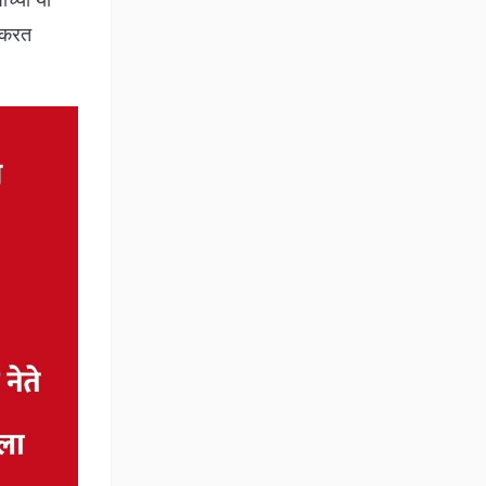
स करत