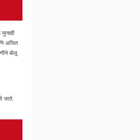
ुत्सद्दी
 आणि अजित
णीने बोलू
ले जाते.
.