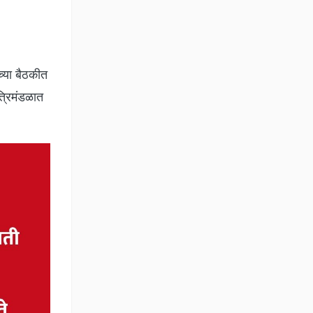
च्या बैठकीत
त्रिमंडळात