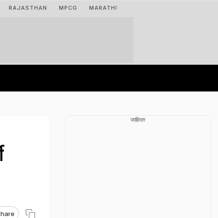
RAJASTHAN
MPCG
MARATHI
जाहिरात
ी
hare