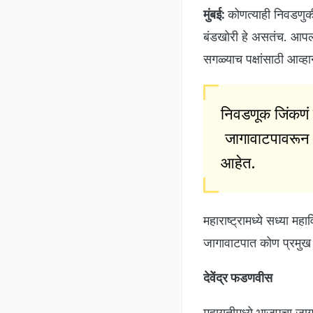
मुंबई:
कोणत्याही निवडणुकी
बंडखोरी हे असतंच. आपल्
सगळ्याच पक्षांसाठी आव्
निवडणूक जिंकणं 
जागावाटपावरून य
आहेत.
महाराष्ट्रामध्ये सध्या 
जागावाटपात कोण प्रमुख च
देवेंद्र फडणवीस
महायुतीमध्ये भाजपचा जाग