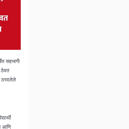
्चेत सहभागी
 ठेवत
े ठरवलेले
यार्थी
्च आणि