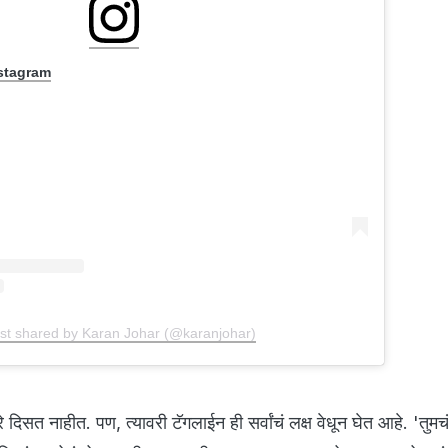
nstagram
st shared by Karan Johar (@karanjohar)
रे दिसत नाहीत. पण, त्यावरी टॅगलाईन ही सर्वांचं लक्ष वेधून घेत आहे. 'तुमचं स