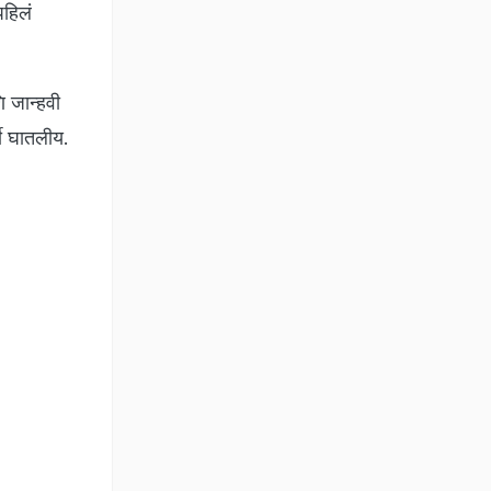
पहिलं
ि जान्हवी
सी घातलीय.