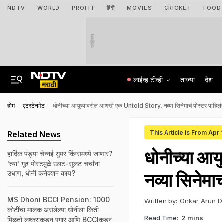
NDTV
WORLD
PROFIT
हिंदी
MOVIES
CRICKET
FOOD
जाहिरात
लाईव्ह टीव्ही
ताज्या
देश
होम
एंटरटेनमेंट
धोनीच्या आयुष्यावरील आणखी एक Untold Story, नव्या सिनेमाचं पोस्टर पाहिल
This Article is From Apr
Related News
धोनीच्या आ
हार्दिक पंड्या चेन्नई सुपर किंग्समध्ये जाणार?
'त्या' गूढ पोस्टमुळे उलट-सुलट चर्चांना
उधाण, धोनी कनेक्शन काय?
नव्या सिनेमा
MS Dhoni BCCI Pension: 1000
Written by:
Onkar Arun 
कोटींचा मालक असलेल्या धोनीला किती
Read Time:
2 mins
मिळतो लष्कराकडून पगार आणि BCCIकडून