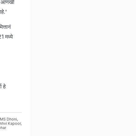
नं आणखी
हे.'
त्तानं
1 मध्ये
 हे
MS Dhoni
,
nhvi Kapoor
,
ohar