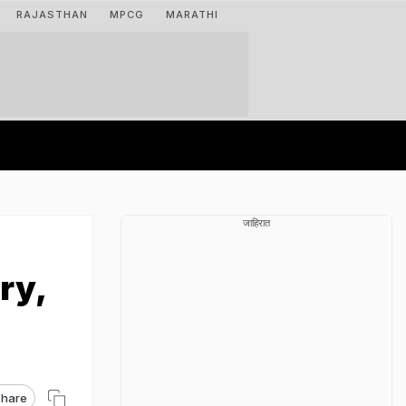
RAJASTHAN
MPCG
MARATHI
जाहिरात
ory,
hare