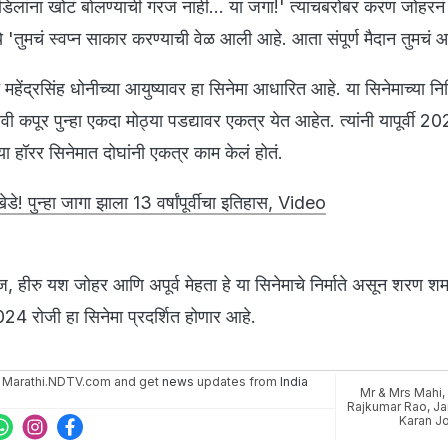
डिलांना खोटं बोलण्याची गरज नाही... या जगा!' त्याचबरोबर करण जोहर
ये 'तुमचं स्वप्न साकार करण्याची वेळ आली आहे. आता संपूर्ण मैदान तुमचं आ
महेंद्रसिंह धोनीच्या आयुष्यावर हा सिनेमा आधारित आहे. या सिनेमाच्या निमि
 कपूर पुन्हा एकदा मोठ्या पडद्यावर एकत्र येत आहेत. त्यांनी यापूर्वी 202
' या हॉरर सिनेमात दोघांनी एकत्र काम केलं होतं.
डे! पुन्हा जागा झाला 13 वर्षांपूर्वीचा इतिहास, Video
हीरु यश जोहर आणि अपूर्व मेहता हे या सिनेमाचे निर्माते असून शरण शर्मा
024 रोजी हा सिनेमा प्रदर्शित होणार आहे.
 Marathi.NDTV.com and get
news
updates from
India
Mr & Mrs Mahi
,
Rajkumar Rao
,
Ja
Karan J