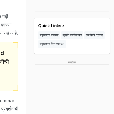
गर्दी
त फारसा
Quick Links
ेसारखं आहे.
महाराष्ट्र बातम्या
मुंबईत पाणीकपात
एलपीजी दरवाढ
महाराष्ट्र दिन 2026
ld
ोनीची
जाहिरात
ajkummar
प्रदर्शनाची