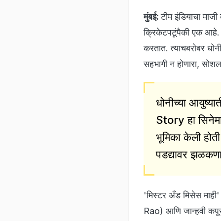
मुंबई:
टीम इंडियाचा माजी
क्रिकेटपटूंपैकी एक आहे. 
करतात. त्याचबरोबर धोनी
सहभागी न होणारा, सोशल 
धोनीच्या आयुष
Story हा सिनेमा
भूमिका केली होती
पडद्यावर झळकण
'मिस्टर अँड मिसेस माह
Rao) आणि जान्हवी कपूर 