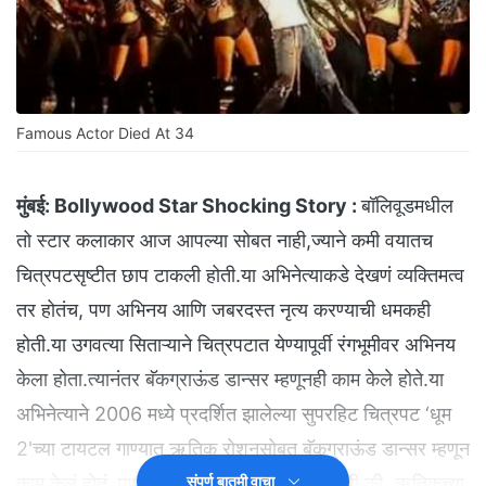
Famous Actor Died At 34
मुंबई:
Bollywood Star Shocking Story :
बॉलिवूडमधील
तो स्टार कलाकार आज आपल्या सोबत नाही,ज्याने कमी वयातच
चित्रपटसृष्टीत छाप टाकली होती.या अभिनेत्याकडे देखणं व्यक्तिमत्व
तर होतंच, पण अभिनय आणि जबरदस्त नृत्य करण्याची धमकही
होती.या उगवत्या सिताऱ्याने चित्रपटात येण्यापूर्वी रंगभूमीवर अभिनय
केला होता.त्यानंतर बॅकग्राऊंड डान्सर म्हणूनही काम केले होते.या
अभिनेत्याने 2006 मध्ये प्रदर्शित झालेल्या सुपरहिट चित्रपट ‘धूम
2'च्या टायटल गाण्यात ऋतिक रोशनसोबत बॅकग्राऊंड डान्सर म्हणून
काम केलं होतं. पण कोणालाही स्वप्नातही वाटलं नाही की, ऋतिकच्या
संपूर्ण बातमी वाचा