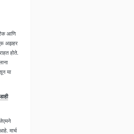
ीरिक आणि
ुसूफ अझहर
ाहत होते.
लाना
सून या
डाही
जेएमने
े. मार्च