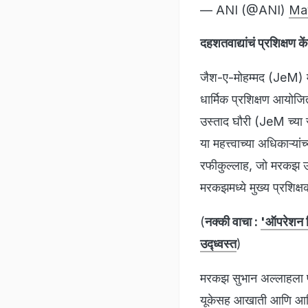
— ANI (@ANI)
Ma
दहशतवाद्यांचं प्रशिक्षण कें
जैश-ए-मोहम्मद (JeM) मर
धार्मिक प्रशिक्षण आयोज
उस्ताद घौरी (JeM च्या 
या महत्त्वाच्या अधिकाऱ्
रफीकुल्लाह, जो मरकझ उस
मरकझमध्ये मुख्य प्रशिक्ष
(
नक्की वाचा :
'ऑपरेशन सि
उद्ध्वस्त
)
मरकझ सुभान अल्लाहला पा
यूकेसह आखाती आणि आफ्र