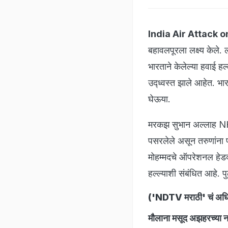
India Air Attack o
बहावलपूरला लक्ष्य केले
भारताने केलेल्या हवाई 
उद्ध्वस्त झाले आहेत. भ
घेऊया.
मरकझ सुभान अल्लाह NH
पसरलेले असून तरुणांना प
मोहम्मदचे ऑपरेशनल हेडक्
हल्ल्याशी संबंधित आहे. पु
(
'NDTV मराठी' चं अधिक
मौलाना मसूद अझहरच्या नात