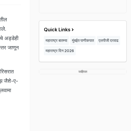
ातील
आले.
Quick Links
चे अड्डेही
महाराष्ट्र बातम्या
मुंबईत पाणीकपात
एलपीजी दरवाढ
स्तर जाणून
महाराष्ट्र दिन 2026
परिसरात
जाहिरात
कझ जैशे-ए-
ुलवामा