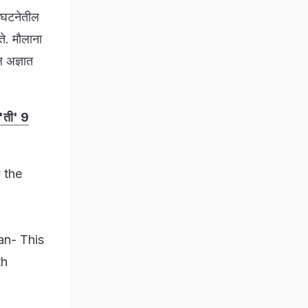
संघटनेतील
ते. मौलाना
 अज्ञात
'ती' 9
 the
an- This
th