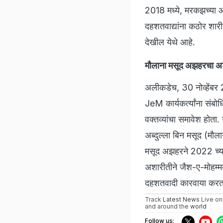
2018 मध्ये, मरकझच्या 
दहशतवाद्यांना कठोर शार
देखील येथे आहे.
मौलाना मसूद अझहरचा अ
अलीकडेच, 30 नोव्हेंबर 
JeM कार्यकर्त्यांना संबो
वक्तव्यांचा समावेश होत
अब्दुल्ला बिन मसूद (मौ
मसूद अझहरने 2022 च्या
अशारीतीने जैश-ए-मोहम्
दहशतवादी कारवाया करत आ
Track
Latest News
Live on
and around the
world
Follow us: