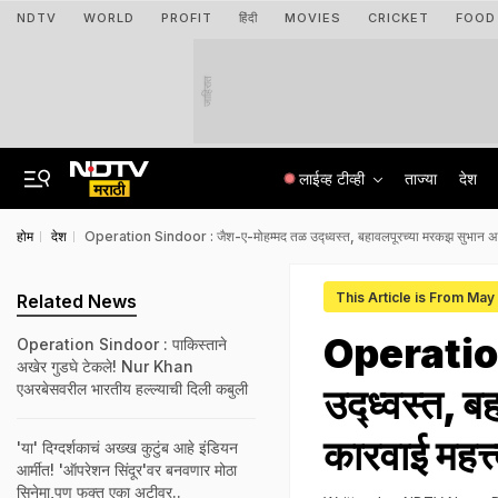
NDTV
WORLD
PROFIT
हिंदी
MOVIES
CRICKET
FOOD
जाहिरात
लाईव्ह टीव्ही
ताज्या
देश
होम
देश
Operation Sindoor : जैश-ए-मोहम्मद तळ उद्ध्वस्त, बहावलपूरच्या मरकझ सुभान अल्
This Article is From May
Related News
Operation
Operation Sindoor : पाकिस्ताने
अखेर गुडघे टेकले! Nur Khan
एअरबेसवरील भारतीय हल्ल्याची दिली कबुली
उद्ध्वस्त, 
कारवाई महत्त
'या' दिग्दर्शकाचं अख्ख कुटुंब आहे इंडियन
आर्मीत! 'ऑपरेशन सिंदूर'वर बनवणार मोठा
सिनेमा,पण फक्त एका अटीवर..