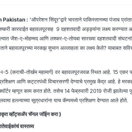
n Pakistan :
'ऑपरेशन सिंदूर'द्वारे भारताने पाकिस्तानच्या पंजाब प्रांत
. लष्करी कारवाईत बहावलपूरसह 9 दहशतवादी अड्ड्यांना लक्ष्य करण्यात 
हल्ल्यात जैश-ए-मोहम्मद आणि लश्कर-ए-तोयबा सारख्या दहशतवादी संघटनां
ारताने बहावलपूरच्या मरकझ सुभान अल्लाहला का लक्ष्य केले? याबाबत सवि
-5 (कराची-तोर्खम महामार्ग) वर बहावलपूरजवळ स्थित आहे. 15 एकर 
्रशिक्षण आणि कट्टरपंथी विचारसरणी देण्याचे प्रमुख केंद्र आहे. हे मर
वॉर्टर म्हणून काम करत होते. तसेच 14 फेब्रुवारी 2019 रोजी झालेल्या प
लवामा हल्ल्याच्या सूत्रधारांना याच कॅम्पमध्ये प्रशिक्षण देण्यात आले होते.
ृत व्हॉट्सअ‍ॅप चॅनल जॉईन करा
)
ेवाईकांचं वास्तव्य