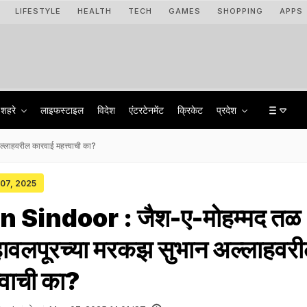
LIFESTYLE
HEALTH
TECH
GAMES
SHOPPING
APPS
शहरे
लाइफस्टाइल
विदेश
एंटरटेनमेंट
क्रिकेट
प्रदेश
लाहवरील कारवाई महत्त्वाची का?
 07, 2025
 Sindoor : जैश-ए-मोहम्मद तळ
बहावलपूरच्या मरकझ सुभान अल्लाहवर
्वाची का?