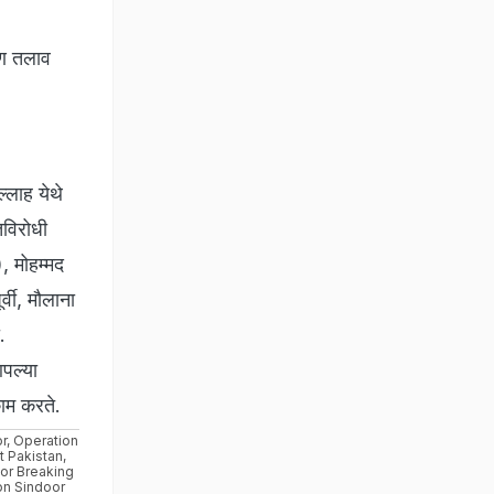
रण तलाव
्लाह येथे
तविरोधी
, मोहम्मद
वी, मौलाना
.
पल्या
ाम करते.
r
,
Operation
t Pakistan
,
or Breaking
on Sindoor