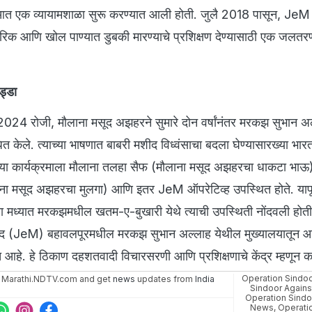
आत एक व्यायामशाळा सुरू करण्यात आली होती. जुलै 2018 पासून, JeM
ीरिक आणि खोल पाण्यात डुबकी मारण्याचे प्रशिक्षण देण्यासाठी एक जलत
ड्डा
2024 रोजी, मौलाना मसूद अझहरने सुमारे दोन वर्षांनंतर मरकझ सुभान अल
धित केले. त्याच्या भाषणात बाबरी मशीद विध्वंसाचा बदला घेण्यासारख्या भार
ा. या कार्यक्रमाला मौलाना तलहा सैफ (मौलाना मसूद अझहरचा धाकटा भाऊ)
लाना मसूद अझहरचा मुलगा) आणि इतर JeM ऑपरेटिव्ह उपस्थित होते. यापूर्
 मध्यात मरकझमधील खतम-ए-बुखारी येथे त्याची उपस्थिती नोंदवली होती
मद (JeM) बहावलपूरमधील मरकझ सुभान अल्लाह येथील मुख्यालयातून आ
हे. हे ठिकाण दहशतवादी विचारसरणी आणि प्रशिक्षणाचे केंद्र म्हणून क
Operation Sindoo
 Marathi.NDTV.com and get
news
updates from
India
Sindoor Agains
Operation Sindo
News
,
Operati