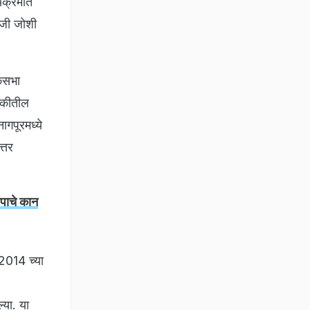
यक्रमात
याजी जोशी
ोकसभा
णुकीतील
गपूरमध्ये
्तर
पाचे कान
 2014 च्या
या. या