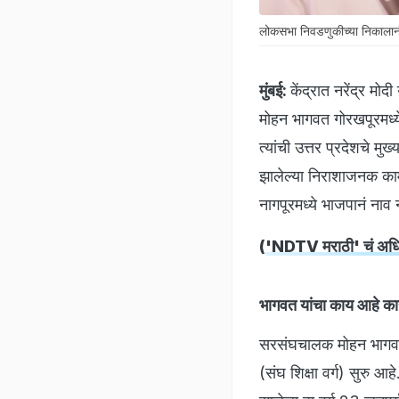
लोकसभा निवडणुकीच्या निकालान
मुंबई:
केंद्रात नरेंद्र मो
मोहन भागवत गोरखपूरमध्ये
त्यांची उत्तर प्रदेशचे म
झालेल्या निराशाजनक कामगि
नागपूरमध्ये भाजपानं नाव 
(
'NDTV मराठी' चं अधिक
भागवत यांचा काय आहे का
सरसंघचालक मोहन भागवत बु
(संघ शिक्षा वर्ग) सुरु आहे