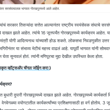
ंतर सरसंघचालक भागवत गोरखपूरमध्ये आले आहेत.
दी यांचं सरकार तिसऱ्यांदा सत्तेत आल्यानंतर राष्ट्रीय स्वयंसेवक संघाचे स
 दाखल झाले आहेत. त्यांचे 16 जूनपर्यंत गोरखपूरमध्ये कार्यक्रम आहेत. य
ुख्यमंत्री योगी आदित्यनाथ यांच्याशी होऊ शकते. लोकसभा निवडणुकीत उत्तर 
रीनंतर या संभाव्य भेटीचं महत्त्व वाढलं आहे. यापूर्वी भागवत यांनी सोमवा
न घेता सुनावलं होतं. त्यांनी मणिपूरचा मुद्दा देखील उपस्थित केला होता.
ृत व्हॉट्सअ‍ॅप चॅनल जॉईन करा
)
र्यक्रम?
धारी दुपारी गोरखपूरमध्ये दाखल झाले आहेत. गोरखपूरमध्ये कार्यकर्ता व
. वेगवेगळ्या वयोगटातील कार्यकर्त्यांच्या प्रशिक्षणासाठी हा वर्ग होतोय. 3 ज