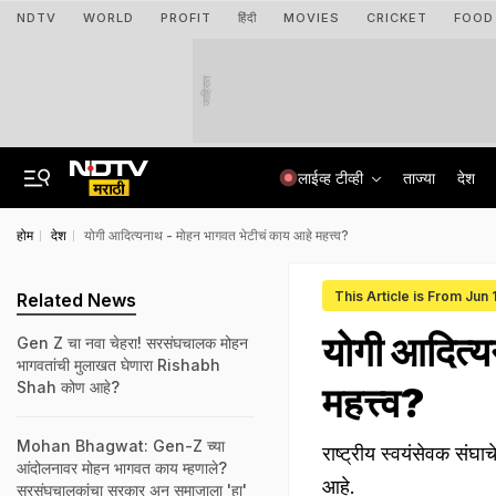
NDTV
WORLD
PROFIT
हिंदी
MOVIES
CRICKET
FOOD
जाहिरात
लाईव्ह टीव्ही
ताज्या
देश
होम
देश
योगी आदित्यनाथ - मोहन भागवत भेटीचं काय आहे महत्त्व?
This Article is From Jun
Related News
योगी आदित्य
Gen Z चा नवा चेहरा! सरसंघचालक मोहन
भागवतांची मुलाखत घेणारा Rishabh
Shah कोण आहे?
महत्त्व?
Mohan Bhagwat: Gen-Z च्या
राष्ट्रीय स्वयंसेवक संघ
आंदोलनावर मोहन भागवत काय म्हणाले?
आहे.
सरसंघचालकांचा सरकार अन् समाजाला 'हा'