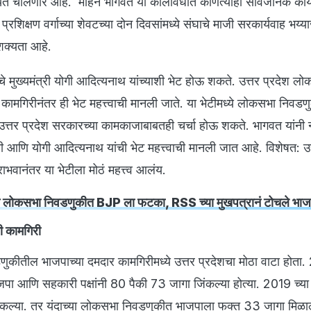
र्यंत चालणार आहे. मोहन भागवत या कालावधीत कोणत्याही सार्वजनिक कार्
्रशिक्षण वर्गाच्या शेवटच्या दोन दिवसांमध्ये संघाचे माजी सरकार्यवाह भय्
 शक्यता आहे.
चे मुख्यमंत्री योगी आदित्यनाथ यांच्याशी भेट होऊ शकते. उत्तर प्रदेश ल
ामगिरीनंतर ही भेट महत्त्वाची मानली जाते. या भेटीमध्ये लोकसभा निवड
त्तर प्रदेश सरकारच्या कामकाजाबाबतही चर्चा होऊ शकते. भागवत यांनी ना
ांची आणि योगी आदित्यनाथ यांची भेट महत्त्वाची मानली जात आहे. विशेषत: उत
ाभवानंतर या भेटीला मोठं महत्त्व आलंय.
न लोकसभा निवडणुकीत BJP ला फटका, RSS च्या मुखपत्रानं टोचले भाज
ी कामगिरी
ुकीतील भाजपाच्या दमदार कामगिरीमध्ये उत्तर प्रदेशचा मोठा वाटा होता.
 आणि सहकारी पक्षांनी 80 पैकी 73 जागा जिंकल्या होत्या. 2019 च्या
कल्या. तर यंदाच्या लोकसभा निवडणुकीत भाजपाला फक्त 33 जागा मिळाल्