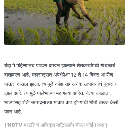
यंदा मे महिन्यातच पाऊस दाखल झाल्याने शेतकऱ्यांमध्ये गोंधळाचं
वातावरण आहे. महाराष्ट्रात अपेक्षेपेक्षा 12 ते 14 दिवस आधीच
पाऊस दाखल झाला. त्यामुळे कांद्यासह अनेक उत्पादनांचं नुकसान
झालं आहे. त्यामुळे पालेभाज्या महागल्या आहेत. येत्या काळात
भाज्यांसह शेती उत्पादनाच्या भावात वाढ होण्याची भीती व्यक्त केली
जात आहे.
(
'NDTV मराठी' चं अधिकृत व्हॉट्सअ‍ॅप चॅनल जॉईन करा
)