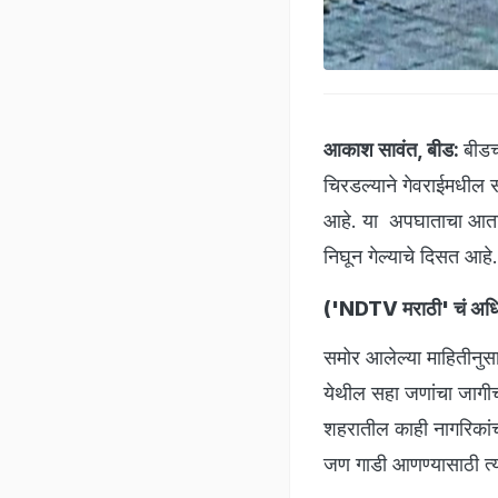
आकाश सावंत, बीड:
बीडच
चिरडल्याने गेवराईमधील 
आहे. या अपघाताचा आता स
निघून गेल्याचे दिसत आहे.
(
'NDTV मराठी' चं अधिक
समोर आलेल्या माहितीनुस
येथील सहा जणांचा जागी
शहरातील काही नागरिकांची
जण गाडी आणण्यासाठी त्या