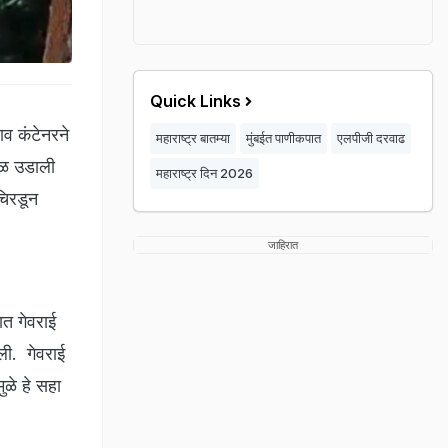
Quick Links
व कंटेनरने
महाराष्ट्र बातम्या
मुंबईत पाणीकपात
एलपीजी दरवाढ
बळ उडाली
महाराष्ट्र दिन 2026
चिरडून
जाहिरात
ात गेवराई
ली. गेवराई
ुळे हे सहा