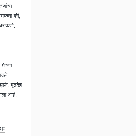
ाजणांचा
हू शकता की,
न धडकतो,
. भीषण
ावले.
ले. मृतदेह
ाला आहे.
BE