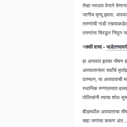
तेव्हा भरधाव वेगाने येणा
जागीच मृत्यू झाला. अपघात
तरुणांची गाडी रस्त्याकड
तरुणांना चिरडून निघून 
न
क्की वाचा -
भाडेतत्त्वा
हा अपघात इतका भीषण हो
अपघातानंतर सर्वांचे मृतद
दरम्यान, या अपघाताची 
स्थानिक रुग्णालयात हल
पोलिसांनी त्याचा शोध सु
बीडमधील अपघाताचा भी
सहा जणांचा करूण अंत..