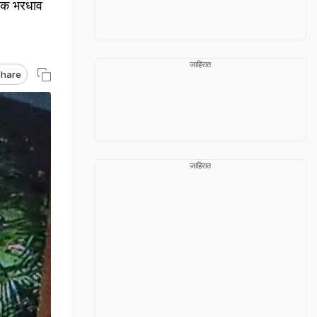
एक भरधाव
जाहिरात
hare
जाहिरात