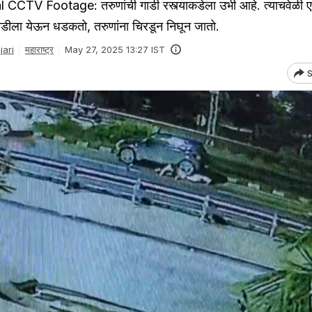
CCTV Footage: तरुणांची गाडी रस्त्याकडेला उभी आहे. त्याचवेळी 
ा गाडीला येऊन धडकतो, तरुणांना चिरडून निघून जातो.
ari
महाराष्ट्र
May 27, 2025 13:27 IST
S