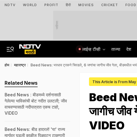
NDTV
WORLD
PROFIT
हिंदी
MOVIES
CRICKET
FOOD
जाहिरात
लाईव्ह टीव्ही
ताज्या
देश
होम
महाराष्ट्र
Beed News: भरधाव ट्रकने चिरडले, 6 जणांचा जागीच जीव गेला, बीडमधील 
This Article is From May
Related News
Beed News:
Beed News : बीडमध्ये दर्शनासाठी
गेलेल्या भाविकांची बोट नदीत उलटली; जीव
वाचवण्यासाठी नदीपात्रात एकच टाहो,
जागीच जीव 
VIDEO
VIDEO
Beed News: बीड हादरलं! 'या' राज्य
मार्गावर घडली काळीज पिळवटून टाकणारी