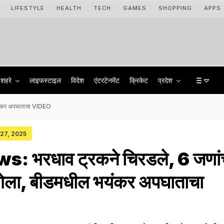
LIFESTYLE
HEALTH
TECH
GAMES
SHOPPING
APPS
शहरे
लाइफस्टाइल
विदेश
एंटरटेनमेंट
क्रिकेट
प्रदेश
भयंकर अपघाताचा VIDEO
 27, 2025
 भरधाव ट्रकने चिरडले, 6 जणां
गेला, बीडमधील भयंकर अपघाताचा