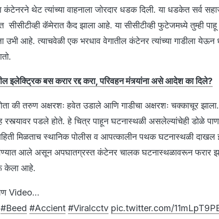
ऱ्या कंटेनरने थेट त्यांच्या वाहनाला जोरदार धडक दिली. या धडकेत सर्व सह
 सीसीटीव्ही कॅमेरात कैद झाला आहे. या सीसीटीव्ही फुटेजमध्ये तुम्ही पा
ेला उभी आहे. त्याचवेळी एक भरधाव वेगातील कंटेनर त्यांच्या गाडीला येऊ
जातो.
वरील इलेक्ट्रिक बस करार रद्द करा, परिवहन मंत्र्यांना असे आदेश का दिले?
ता की तरुण अक्षरशः हवेत उडाले आणि गाडीचा अक्षरशः चक्काचूर झाला
ेह रस्त्यावर पडले होते. हे चित्र पाहून घटनास्थळी असलेल्यांचेही डोळे पाण
माहिती मिळताच स्थानिक पोलीस व आपत्कालीन पथक घटनास्थळी दाखल झा
वण्यात आले असून अपघातग्रस्त कंटेनर चालक घटनास्थळावरून फरार झ
रू केला आहे.
षण Video...
.
#Beed
#Accient
#Viralcctv
pic.twitter.com/11mLpT9P