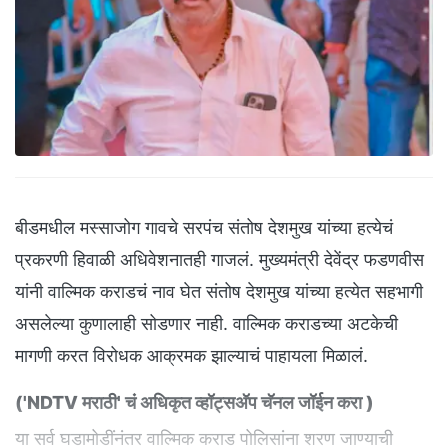
बीडमधील मस्साजोग गावचे सरपंच संतोष देशमुख यांच्या हत्येचं
प्रकरणी हिवाळी अधिवेशनातही गाजलं. मुख्यमंत्री देवेंद्र फडणवीस
यांनी वाल्मिक कराडचं नाव घेत संतोष देशमुख यांच्या हत्येत सहभागी
असलेल्या कुणालाही सोडणार नाही. वाल्मिक कराडच्या अटकेची
मागणी करत विरोधक आक्रमक झाल्याचं पाहायला मिळालं.
(
'NDTV मराठी' चं अधिकृत व्हॉट्सअ‍ॅप चॅनल जॉईन करा
)
या सर्व घडामोडींनंतर वाल्मिक कराड पोलिसांना शरण जाण्याची