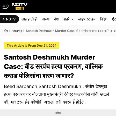
लाईव्ह टीव्ही
ताज्या
देश
शहरे
लाइफस्टाइल
विदेश
एं
NDTV
होम
महाराष्ट्र
Santosh Deshmukh Murder Case: बीड सरपंच हत्या प्रकरण, वाल्मिक करा
This Article is From Dec 21, 2024
Santosh Deshmukh Murder
Case: बीड सरपंच हत्या प्रकरण, वाल्मिक
कराड पोलिसांना शरण जाणार?
Beed Sarpanch Santosh Deshmukh : संतोष देशमुख
हत्या प्रकरणावर बोलताना मुख्यमंत्री देवेंद्र फडणवीस यांनी म्हटलं
की, मास्टरमाईंड कोणीही असला तरी कारवाई होईल.
जाहिरात