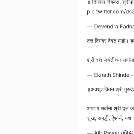
॥ दिगंबरा दिगंबरा, श्रीप
pic.twitter.com/d
— Devendra Fadna
दत्त दिगंबर दैवत माझे। हृ
श्री दत्त जयंतीच्या सर्वां
— Eknath Shinde - 
॥अवधूतचिंतन श्री गुरुदे
आपणा सर्वांना श्री दत्त जय
सुख, समृद्धी, ऐश्वर्य, यश
— Ajit Pawar (@A