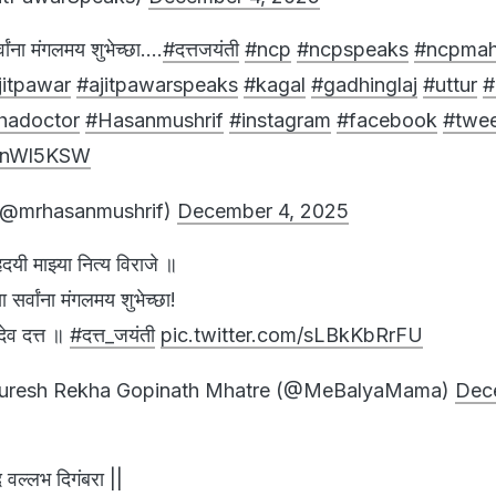
्वांना मंगलमय शुभेच्छा....
#दत्तजयंती
#ncp
#ncpspeaks
#ncpmah
jitpawar
#ajitpawarspeaks
#kagal
#gadhinglaj
#uttur
#
hadoctor
#Hasanmushrif
#instagram
#facebook
#twee
dTnWl5KSW
(@mrhasanmushrif)
December 4, 2025
ृदयी माझ्या नित्य विराजे ॥
ा सर्वांना मंगलमय शुभेच्छा!
देव दत्त ॥
#दत्त_जयंती
pic.twitter.com/sLBkKbRrFU
uresh Rekha Gopinath Mhatre (@MeBalyaMama)
Dec
द वल्लभ दिगंबरा ||