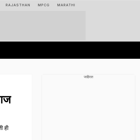
RAJASTHAN
MPCG
MARATHI
जाहिरात
्गज
ी ही