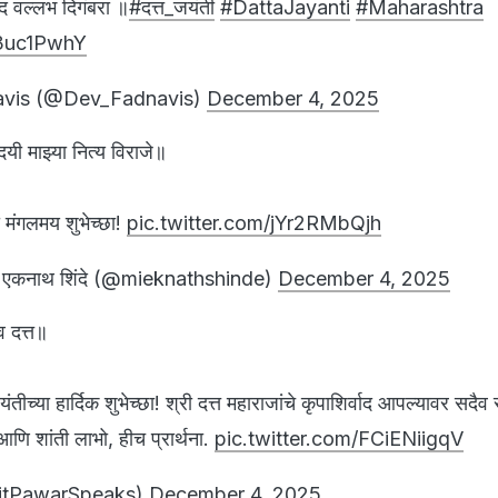
ाद वल्लभ दिगंबरा ॥
#दत्त_जयंती
#DattaJayanti
#Maharashtra
s3uc1PwhY
vis (@Dev_Fadnavis)
December 4, 2025
दयी माझ्या नित्य विराजे॥
ना मंगलमय शुभेच्छा!
pic.twitter.com/jYr2RMbQjh
एकनाथ शिंदे (@mieknathshinde)
December 4, 2025
व दत्त॥
ंतीच्या हार्दिक शुभेच्छा! श्री दत्त महाराजांचे कृपाशिर्वाद आपल्यावर सदैव रा
 आणि शांती लाभो, हीच प्रार्थना.
pic.twitter.com/FCiENiigqV
jitPawarSpeaks)
December 4, 2025