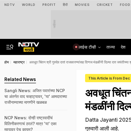
NDTV
WORLD
PROFIT
हिंदी
MOVIES
CRICKET
FOOD
जाहिरात
लाईव्ह टीव्ही
ताज्या
देश
होम
महाराष्ट्र
अवधूत चिंतन श्री गुरुदेव दत्त! राजकारण्यांसह दिग्गज मंडळींनी दिल्या दत्त जयंतीच्या श
This Article is From Dec
Related News
अवधूत चिंतन 
Sangli News: अजित पवारांच्या NCP
चा अंतर्गत वाद चव्हाट्यावर, 'या' आमदाराच्या
राजीनाम्याच्या मागणीने खळबळ
मंडळींनी दिल्
NCP News: दोन्ही राष्ट्रवादींचं
Datta Jayanti 2025: यं
विलिनीकरणाचं ठरलं? मात्र 'या' एका
गुरुवारी आली आहे.
मुद्द्यावर पेच कायम?