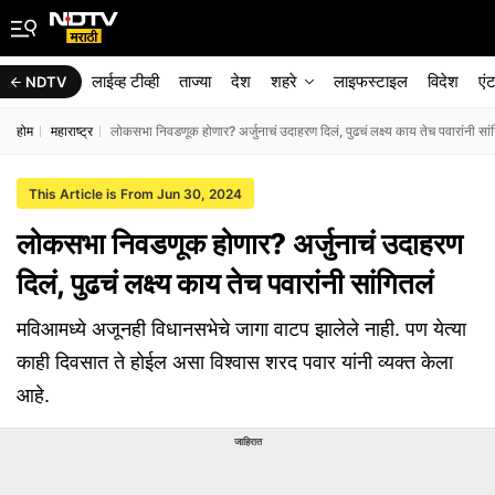
लाईव्ह टीव्ही
ताज्या
देश
शहरे
लाइफस्टाइल
विदेश
एं
NDTV
होम
महाराष्ट्र
लोकसभा निवडणूक होणार? अर्जुनाचं उदाहरण दिलं, पुढचं लक्ष्य काय तेच पवारांनी सां
This Article is From Jun 30, 2024
लोकसभा निवडणूक होणार? अर्जुनाचं उदाहरण
दिलं, पुढचं लक्ष्य काय तेच पवारांनी सांगितलं
मविआमध्ये अजूनही विधानसभेचे जागा वाटप झालेले नाही. पण येत्या
काही दिवसात ते होईल असा विश्वास शरद पवार यांनी व्यक्त केला
आहे.
जाहिरात