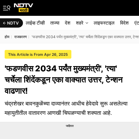
लाईव्ह टीव्ही
ताज्या
देश
शहरे
लाइफस्टाइल
विदेश
एं
NDTV
होम
राजकारण
'फडणवीस 2034 पर्यंत मुख्यमंत्री', 'त्या' चर्चेला शिंदेंकडून एका वाक्यात उत्तर, टेन
This Article is From Apr 26, 2025
'फडणवीस 2034 पर्यंत मुख्यमंत्री', 'त्या'
चर्चेला शिंदेंकडून एका वाक्यात उत्तर, टेन्शन
वाढणार!
चंद्रशेखर बावनकुळेंच्या दाव्यानंतर आधीच हेवेदावे सुरू असलेल्या
महायुतीतील वातावरण आणखी चिघळण्याची शक्यता आहे.
जाहिरात