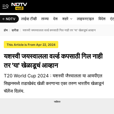
लाईव्ह टीव्ही
ताज्या
देश
शहरे
लाइफस्टाइल
विदेश
एं
NDTV
होम
क्रीडा
यशस्वी जयस्वालला वर्ल्ड कपसाठी गिल नाही तर 'या' खेळाडूचं आव्हान
This Article is From Apr 22, 2024
यशस्वी जयस्वालला वर्ल्ड कपसाठी गिल नाही
तर 'या' खेळाडूचं आव्हान
T20 World Cup 2024 : यशस्वी जैस्वालला या आयपीएल
सिझनमध्ये तडाखेबंद खेळी करणाऱ्या एका तरुण भारतीय खेळाडूनं
चॅलेंज दिलंय.
जाहिरात