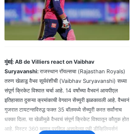
मुंबई:
AB de Villiers react on Vaibhav
Suryavanshi:
राजस्थान रॉयल्सचा (Rajasthan Royals)
तरुण खेळाडू वैभव सूर्यवंशीची (Vaibhav Suryavanshi) सध्या
संपूर्ण क्रिकेट विश्वात चर्चा आहे. 14 वर्षांच्या वैभवनं आयपीएल
इतिहासात दुसऱ्या क्रमांकाची वेगवान सेंच्युरी झळकावली आहे. वैभवनं
गुजरात टायटन्सविरुद्ध फक्त 35 बॉलमध्ये सेंच्युरी करत सर्वांनाच
धक्का दिला. या खेळीमुळे वैभवचं संपूर्ण क्रिकेट विश्वातून कौतुक होत
आहे. मिस्टर 360 म्हणून प्रसिद्ध असलेल्या एबी डीव्हिलियर्सनं