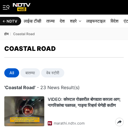
लाईव्ह टीव्ही
ताज्या
देश
शहरे
लाइफस्टाइल
विदेश
एं
NDTV
होम
Coastal Road
COASTAL ROAD
All
बातम्या
वेब स्टोरी
'Coastal Road'
- 23 News Result(s)
VIDEO: कोस्टल रोडवरील बोगद्यात कारला आग;
नागरिकांचा पळापळ, गाड्या रिव्हर्स घेणेही कठीण
marathi.ndtv.com