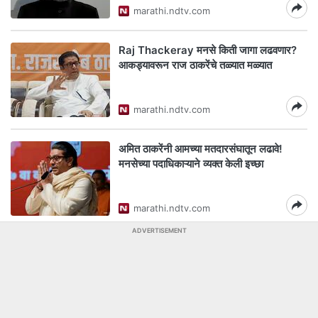
marathi.ndtv.com
Raj Thackeray मनसे किती जागा लढवणार?
आकड्यावरून राज ठाकरेंचे तळ्यात मळ्यात
marathi.ndtv.com
अमित ठाकरेंनी आमच्या मतदारसंघातून लढावे!
मनसेच्या पदाधिकाऱ्याने व्यक्त केली इच्छा
marathi.ndtv.com
ADVERTISEMENT