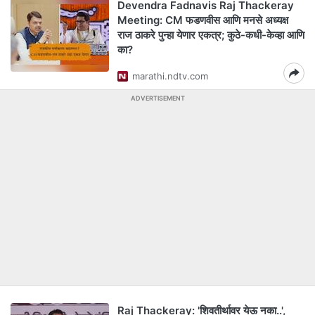
Devendra Fadnavis Raj Thackeray
Meeting: CM फडणवीस आणि मनसे अध्यक्ष
राज ठाकरे पुन्हा येणार एकत्र; कुठे-कधी-केव्हा आणि
का?
marathi.ndtv.com
ADVERTISEMENT
Raj Thackeray: 'शिवतीर्थावर येऊ नका..',