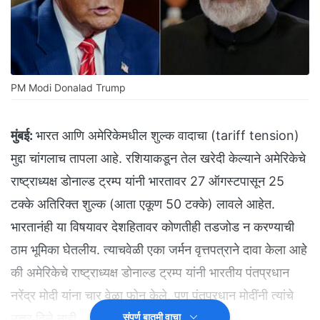
PM Modi Donalad Trump
मुंबई:
भारत आणि अमेरिकेमधील शुल्क वादाचा (tariff tension)
मुद्दा चांगलाच तापला आहे. रशियाकडून तेल खरेदी केल्याने अमेरिकेचे
राष्ट्राध्यक्ष डोनाल्ड ट्रम्प यांनी भारतावर 27 ऑगस्टपासून 25
टक्के अतिरिक्त शुल्क (आता एकूण 50 टक्के) लावले आहेत.
भारतानंही या विषयावर देशहितावर कोणतीही तडजोड न करण्याची
ठाम भूमिका घेतलीय. त्याचवेळी एका जर्मन वृत्तपत्राने दावा केला आहे
की अमेरिकेचे राष्ट्राध्यक्ष डोनाल्ड ट्रम्प यांनी भारतीय पंतप्रधान
नरेंद्र मोदी यांना चार वेळा फोन केले, पण पंतप्रधान मोदींनी त्यांचे
उत्तर दिले नाही.
संपूर्ण बातमी वाचा