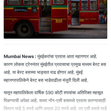
Mumbai News :
मुंबईकरांचा प्रवास आता महागणार आहे.
कारण लोकस ट्रेननंतर मुंबईतील प्रवासाचा प्रमुख माध्यम बेस्ट बस
आहे. या बेस्ट बसच्या भाड्यात वाढ होणार आहे. मुंबई
महानगरपालिकेने बेस्ट बस भाडेवाढीला मंजुरी दिली आहे.
यातून महापालिकेला वार्षिक 590 कोटी रुपयांचा अतिरिक्त महसूल
मिळण्याची अपेक्षा आहे. सध्या नॉन-एसी बसमध्ये प्रवास करण्यासाठी
किमान भाडे 5 रुपये आणि कमाल 20 रुपये आहे. तर एसी बसचे भाडे