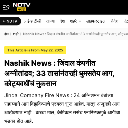
लाईव्ह टीव्ही
ताज्या
देश
शहरे
लाइफस्टाइल
विदेश
एं
NDTV
होम
शहरे
Nashik News : जिंदाल कंपनीत अग्नीतांडव; 33 तासांनंतरही धुमसतेय आग, कोट्यवध
This Article is From May 22, 2025
Nashik News : जिंदाल कंपनीत
अग्नीतांडव; 33 तासांनंतरही धुमसतेय आग,
कोट्यवधींचं नुकसान
Jindal Company Fire News : 24 अग्निशमन बंबांच्या
सहाय्याने आग विझविण्याचे प्रयत्न सुरू आहेत. मात्र अजूनही आग
आटोक्यात नाही. कच्चा माल, केमिकल तसेच प्लास्टिकमुळे आगीचा
भडका होत आहे.